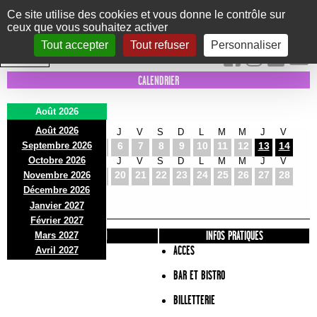
Panneau de gestion des cookies
Ce site utilise des cookies et vous donne le contrôle sur
ceux que vous souhaitez activer
Le Marni
CONCERTS
DANSE/CIRQUE
THÉÂTRE
KIDS
EXPOS
EVENTS
Tout accepter
Tout refuser
Personnaliser
INTRA MUROS
CALENDRIER
Août 2026
Août 2026
S
D
L
M
M
J
V
S
D
L
M
M
J
V
Septembre 2026
1
2
3
4
5
6
7
8
9
10
11
12
13
14
Octobre 2026
S
D
L
M
M
J
V
S
D
L
M
M
J
V
15
16
17
18
19
20
21
22
23
24
25
26
27
28
Novembre 2026
S
D
L
Décembre 2026
29
30
31
Janvier 2027
Février 2027
PRÉSENTATION
INFOS PRATIQUES
Mars 2027
ACCES
Avril 2027
BAR ET BISTRO
BILLETTERIE