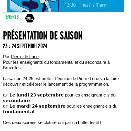
EVENTS
PRÉSENTATION DE SAISON
23 › 24 SEPTEMBRE 2024
Par
Pierre de Lune
Pour les enseignants du fondamental et du secondaire à
Bruxelles
La saison 24-25 est prête ! L’équipe de Pierre Lune va la faire
découvrir et célébrer le lancement de la programmation.
👉 𝗟𝗲 𝗹𝘂𝗻𝗱𝗶 𝟮𝟯 𝘀𝗲𝗽𝘁𝗲𝗺𝗯𝗿𝗲 pour les enseignant·e·s du
𝘀𝗲𝗰𝗼𝗻𝗱𝗮𝗶𝗿𝗲
👉 𝗟𝗲 𝗺𝗮𝗿𝗱𝗶 𝟮𝟰 𝘀𝗲𝗽𝘁𝗲𝗺𝗯𝗿𝗲 pour les enseignant·e·s du
𝗳𝗼𝗻𝗱𝗮𝗺𝗲𝗻𝘁𝗮𝗹
Ces deux soirées se clôtureront par un buffet festif !