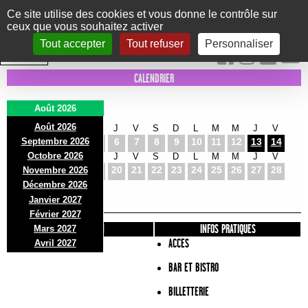
Panneau de gestion des cookies
Ce site utilise des cookies et vous donne le contrôle sur
ceux que vous souhaitez activer
Le Marni
CONCERTS
DANSE/CIRQUE
THÉÂTRE
KIDS
EXPOS
EVENTS
Tout accepter
Tout refuser
Personnaliser
INTRA MUROS
CALENDRIER
Août 2026
Août 2026
S
D
L
M
M
J
V
S
D
L
M
M
J
V
Septembre 2026
1
2
3
4
5
6
7
8
9
10
11
12
13
14
Octobre 2026
S
D
L
M
M
J
V
S
D
L
M
M
J
V
15
16
17
18
19
20
21
22
23
24
25
26
27
28
Novembre 2026
S
D
L
Décembre 2026
29
30
31
Janvier 2027
Février 2027
PRÉSENTATION
INFOS PRATIQUES
Mars 2027
ACCES
Avril 2027
BAR ET BISTRO
BILLETTERIE