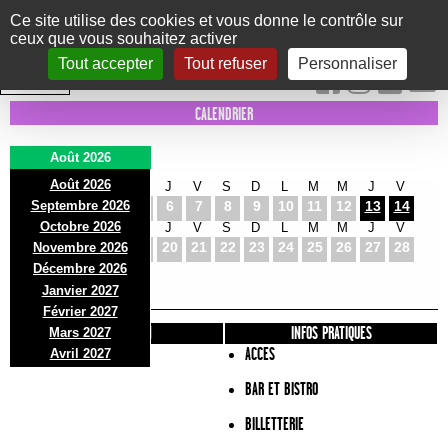
Panneau de gestion des cookies
Ce site utilise des cookies et vous donne le contrôle sur
ceux que vous souhaitez activer
Le Marni
CONCERTS
DANSE/CIRQUE
THÉÂTRE
KIDS
EXPOS
EVENTS
Tout accepter
Tout refuser
Personnaliser
INTRA MUROS
CALENDRIER
Août 2026
Août 2026
S
D
L
M
M
J
V
S
D
L
M
M
J
V
Septembre 2026
1
2
3
4
5
6
7
8
9
10
11
12
13
14
Octobre 2026
S
D
L
M
M
J
V
S
D
L
M
M
J
V
15
16
17
18
19
20
21
22
23
24
25
26
27
28
Novembre 2026
S
D
L
Décembre 2026
29
30
31
Janvier 2027
Février 2027
PRÉSENTATION
INFOS PRATIQUES
Mars 2027
ACCES
Avril 2027
BAR ET BISTRO
BILLETTERIE