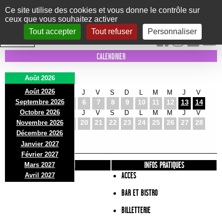
Panneau de gestion des cookies
Ce site utilise des cookies et vous donne le contrôle sur
ceux que vous souhaitez activer
Le Marni
CONCERTS
DANSE/CIRQUE
THÉÂTRE
KIDS
EXPOS
EVENTS
Tout accepter
Tout refuser
Personnaliser
INTRA MUROS
CALENDRIER
Août 2026
Août 2026
S
D
L
M
M
J
V
S
D
L
M
M
J
V
Septembre 2026
1
2
3
4
5
6
7
8
9
10
11
12
13
14
Octobre 2026
S
D
L
M
M
J
V
S
D
L
M
M
J
V
15
16
17
18
19
20
21
22
23
24
25
26
27
28
Novembre 2026
S
D
L
Décembre 2026
29
30
31
Janvier 2027
Février 2027
PRÉSENTATION
INFOS PRATIQUES
Mars 2027
ACCES
Avril 2027
BAR ET BISTRO
BILLETTERIE