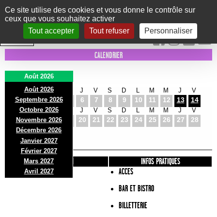
Panneau de gestion des cookies
Ce site utilise des cookies et vous donne le contrôle sur
ceux que vous souhaitez activer
Le Marni
CONCERTS
DANSE/CIRQUE
THÉÂTRE
KIDS
EXPOS
EVENTS
Tout accepter
Tout refuser
Personnaliser
INTRA MUROS
CALENDRIER
Août 2026
Août 2026
S
D
L
M
M
J
V
S
D
L
M
M
J
V
Septembre 2026
1
2
3
4
5
6
7
8
9
10
11
12
13
14
Octobre 2026
S
D
L
M
M
J
V
S
D
L
M
M
J
V
15
16
17
18
19
20
21
22
23
24
25
26
27
28
Novembre 2026
S
D
L
Décembre 2026
29
30
31
Janvier 2027
Février 2027
PRÉSENTATION
INFOS PRATIQUES
Mars 2027
ACCES
Avril 2027
BAR ET BISTRO
BILLETTERIE