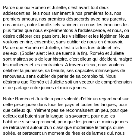
Parce que oui Roméo et Juliette, c’est avant tout deux
adolescent.es. Iels nous ramènent à nos premières fois, nos
premiers amours, nos premiers désaccords avec nos parents,
nos ami.es, notre famille. Iels raniment en nous les émotions les
plus fortes que nous expérimentons à l’adolescence, et nous, on
désire célébrer ces passions, les visibiliser et les légitimer. Nous
voulons en rire, ensemble, sans oublier de nous en émouvoir.
Parce que Roméo et Juliette, c’est à la fois très drôle et très
sérieux. (Spoiler alert : iels se tuent à la fin). Roméo et Juliette
sont maitre.sse.s de leur histoire, c’est elleux qui décident, malgré
les malheurs et les contraintes. A travers elleux, nous voulons
célébrer la jeunesse, sa beauté, ses capacités intrinsèques de
renouveau, sans oublier de parler de sa complexité. Nous
désirons que Roméo et Juliette soit un vecteur de compréhension
et de partage entre jeunes et moins jeunes.
Notre Roméo et Juliette a pour volonté d’offrir un regard neuf sur
cette pièce jouée dans tous les pays et toutes les langues, pour
que celleux qui n’aiment pas se reconnaissent un peu, pour que
celleux qui butent sur la langue la savourent, pour que les
habitué.e.s se surprennent, pour que les jeunes et moins jeunes
se retrouvent autour d’un classique modernisé le temps d’une
soirée, et partagent un moment de rires et de larmes qui, nous