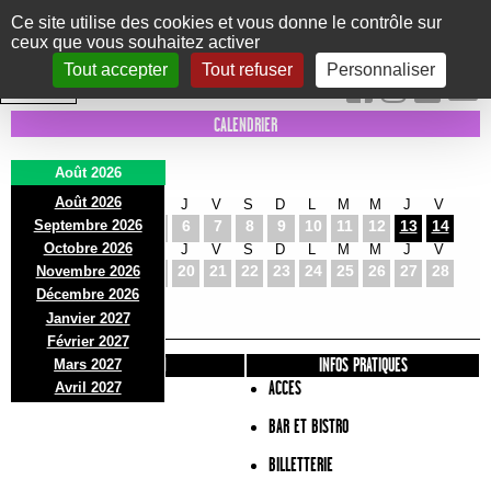
Panneau de gestion des cookies
Ce site utilise des cookies et vous donne le contrôle sur
ceux que vous souhaitez activer
Le Marni
CONCERTS
DANSE/CIRQUE
THÉÂTRE
KIDS
EXPOS
EVENTS
Tout accepter
Tout refuser
Personnaliser
INTRA MUROS
CALENDRIER
Août 2026
Août 2026
S
D
L
M
M
J
V
S
D
L
M
M
J
V
Septembre 2026
1
2
3
4
5
6
7
8
9
10
11
12
13
14
Octobre 2026
S
D
L
M
M
J
V
S
D
L
M
M
J
V
15
16
17
18
19
20
21
22
23
24
25
26
27
28
Novembre 2026
S
D
L
Décembre 2026
29
30
31
Janvier 2027
Février 2027
PRÉSENTATION
INFOS PRATIQUES
Mars 2027
ACCES
Avril 2027
BAR ET BISTRO
BILLETTERIE