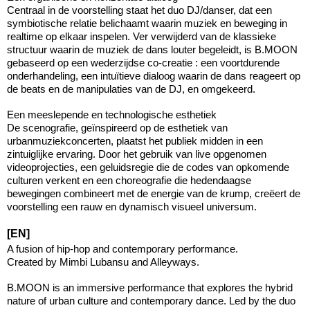
Centraal in de voorstelling staat het duo DJ/danser, dat een
symbiotische relatie belichaamt waarin muziek en beweging in
realtime op elkaar inspelen. Ver verwijderd van de klassieke
structuur waarin de muziek de dans louter begeleidt, is B.MOON
gebaseerd op een wederzijdse co-creatie : een voortdurende
onderhandeling, een intuïtieve dialoog waarin de dans reageert op
de beats en de manipulaties van de DJ, en omgekeerd.
Een meeslepende en technologische esthetiek
De scenografie, geïnspireerd op de esthetiek van
urbanmuziekconcerten, plaatst het publiek midden in een
zintuiglijke ervaring. Door het gebruik van live opgenomen
videoprojecties, een geluidsregie die de codes van opkomende
culturen verkent en een choreografie die hedendaagse
bewegingen combineert met de energie van de krump, creëert de
voorstelling een rauw en dynamisch visueel universum.
[EN]
A fusion of hip-hop and contemporary performance.
Created by Mimbi Lubansu and Alleyways.
B.MOON is an immersive performance that explores the hybrid
nature of urban culture and contemporary dance. Led by the duo