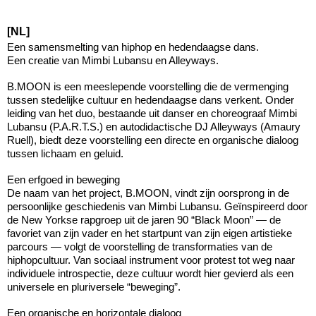
[NL]
Een samensmelting van hiphop en hedendaagse dans.
Een creatie van Mimbi Lubansu en Alleyways.
B.MOON is een meeslepende voorstelling die de vermenging
tussen stedelijke cultuur en hedendaagse dans verkent. Onder
leiding van het duo, bestaande uit danser en choreograaf Mimbi
Lubansu (P.A.R.T.S.) en autodidactische DJ Alleyways (Amaury
Ruell), biedt deze voorstelling een directe en organische dialoog
tussen lichaam en geluid.
Een erfgoed in beweging
De naam van het project, B.MOON, vindt zijn oorsprong in de
persoonlijke geschiedenis van Mimbi Lubansu. Geïnspireerd door
de New Yorkse rapgroep uit de jaren 90 “Black Moon” — de
favoriet van zijn vader en het startpunt van zijn eigen artistieke
parcours — volgt de voorstelling de transformaties van de
hiphopcultuur. Van sociaal instrument voor protest tot weg naar
individuele introspectie, deze cultuur wordt hier gevierd als een
universele en pluriversele “beweging”.
Een organische en horizontale dialoog