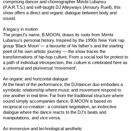
comprising dancer and choreographer Mimbi Lubansu
(P.A.R.T.S.) and self-taught DJ Alleyways (Amaury Ruell), this
show offers a direct and organic dialogue between body and
sound.
A legacy in motion
The project’s name, B.MOON, draws its roots from Mimbi
Lubansu’s personal history. Inspired by the 1990s New York rap
group ‘Black Moon’ — a favourite of his father’s and the starting
point of his own artistic journey — the show traces the
transformations of hip-hop culture. From a social tool for protest to
a path of individual introspection, this culture is celebrated here as
a universal and pluriversal ‘movement’.
An organic and horizontal dialogue
At the heart of the performance, the DJ/dancer duo embodies a
symbiotic relationship where music and movement respond to
one another in real time. Far from the traditional structure where
sound simply accompanies dance, B.MOON is based on
reciprocal co-creation : a constant negotiation, an instinctive
dialogue where the dance reacts to the DJ’s beats and
manipulations, and vice versa.
An immersive and technological aesthetic