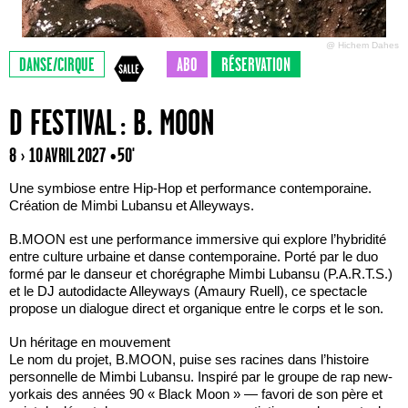
@ Hichem Dahes
DANSE/CIRQUE
ABO
RÉSERVATION
D FESTIVAL : B. MOON
8 › 10 AVRIL 2027
• 50'
Une symbiose entre Hip-Hop et performance contemporaine.
Création de Mimbi Lubansu et Alleyways.
B.MOON est une performance immersive qui explore l’hybridité
entre culture urbaine et danse contemporaine. Porté par le duo
formé par le danseur et chorégraphe Mimbi Lubansu (P.A.R.T.S.)
et le DJ autodidacte Alleyways (Amaury Ruell), ce spectacle
propose un dialogue direct et organique entre le corps et le son.
Un héritage en mouvement
Le nom du projet, B.MOON, puise ses racines dans l’histoire
personnelle de Mimbi Lubansu. Inspiré par le groupe de rap new-
yorkais des années 90 « Black Moon » — favori de son père et