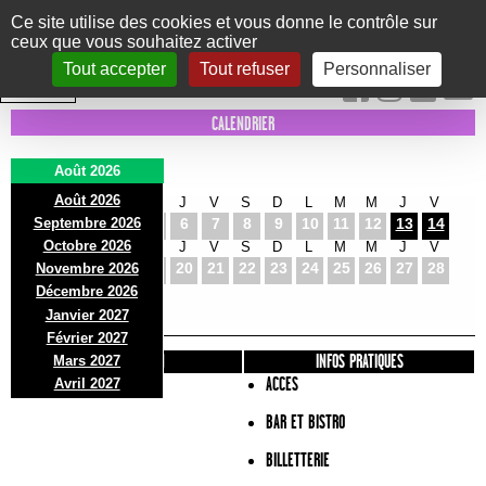
Panneau de gestion des cookies
Ce site utilise des cookies et vous donne le contrôle sur
ceux que vous souhaitez activer
Le Marni
CONCERTS
DANSE/CIRQUE
THÉÂTRE
KIDS
EXPOS
EVENTS
Tout accepter
Tout refuser
Personnaliser
INTRA MUROS
CALENDRIER
Août 2026
Août 2026
S
D
L
M
M
J
V
S
D
L
M
M
J
V
Septembre 2026
1
2
3
4
5
6
7
8
9
10
11
12
13
14
Octobre 2026
S
D
L
M
M
J
V
S
D
L
M
M
J
V
15
16
17
18
19
20
21
22
23
24
25
26
27
28
Novembre 2026
S
D
L
Décembre 2026
29
30
31
Janvier 2027
Février 2027
PRÉSENTATION
INFOS PRATIQUES
Mars 2027
ACCES
Avril 2027
BAR ET BISTRO
BILLETTERIE