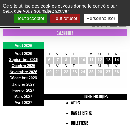
Panneau de gestion des cookies
Ce site utilise des cookies et vous donne le contrôle sur
ceux que vous souhaitez activer
Le Marni
CONCERTS
DANSE/CIRQUE
THÉÂTRE
KIDS
EXPOS
EVENTS
Tout accepter
Tout refuser
Personnaliser
INTRA MUROS
CALENDRIER
Août 2026
Août 2026
S
D
L
M
M
J
V
S
D
L
M
M
J
V
Septembre 2026
1
2
3
4
5
6
7
8
9
10
11
12
13
14
Octobre 2026
S
D
L
M
M
J
V
S
D
L
M
M
J
V
15
16
17
18
19
20
21
22
23
24
25
26
27
28
Novembre 2026
S
D
L
Décembre 2026
29
30
31
Janvier 2027
Février 2027
PRÉSENTATION
INFOS PRATIQUES
Mars 2027
ACCES
Avril 2027
BAR ET BISTRO
BILLETTERIE