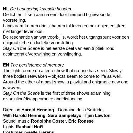
NL
De herinnering levendig houden
.
De lichten flitsen aan na een door niemand bijgewoonde
voorstelling.
Langzaam komen drie lichamen tot leven en ook objecten lijken
niet langer levenloos.
De resonantie van wat voorbij is, wordt het uitgangspunt voor een
enigmatische en ludieke voorstelling.
Stay On the Scene
is het eerste deel van een triptiek rond
desintegratie/verdwijning en verwijdering.
EN
The persistence of memory.
The lights come up after a show that no-one has seen. Slowly,
three bodies reawaken – objects seem to come to life as well.
Around the ether of a past show, a playful and enigmatic new one
is woven.
Stay On the Scene
is the first of three shows examining
dissolution/disappearance and distancing.
Direction
Harold Henning
- Domaine de la Solitude
With
Harold Henning, Sara Sampelayo, Tijen Lawton
Sound, music
Rodolphe Coster, Eric Ronsse
Lights
Raphaël Noël
Costumes
Gaëlle Fierens