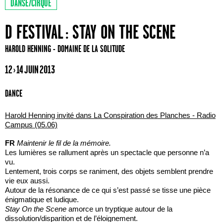
DANSE/CIRQUE
D FESTIVAL : STAY ON THE SCENE
IMG/jpg/picto_creationmarni_petit.jpg
HAROLD HENNING - DOMAINE DE LA SOLITUDE
12 › 14 JUIN 2013
DANCE
Harold Henning invité dans La Conspiration des Planches - Radio
Campus (05.06)
FR
Maintenir le fil de la mémoire.
Les lumières se rallument après un spectacle que personne n’a
vu.
Lentement, trois corps se raniment, des objets semblent prendre
vie eux aussi.
Autour de la résonance de ce qui s’est passé se tisse une pièce
énigmatique et ludique.
Stay On the Scene
amorce un tryptique autour de la
dissolution/disparition et de l’éloignement.