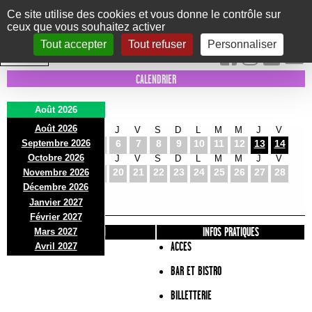
Panneau de gestion des cookies
Ce site utilise des cookies et vous donne le contrôle sur
ceux que vous souhaitez activer
Le Marni
CONCERTS
DANSE/CIRQUE
THÉÂTRE
KIDS
EXPOS
EVENTS
Tout accepter
Tout refuser
Personnaliser
INTRA MUROS
CALENDRIER
Août 2026
Août 2026
S
D
L
M
M
J
V
S
D
L
M
M
J
V
Septembre 2026
1
2
3
4
5
6
7
8
9
10
11
12
13
14
Octobre 2026
S
D
L
M
M
J
V
S
D
L
M
M
J
V
15
16
17
18
19
20
21
22
23
24
25
26
27
28
Novembre 2026
S
D
L
Décembre 2026
29
30
31
Janvier 2027
Février 2027
PRÉSENTATION
INFOS PRATIQUES
Mars 2027
ACCES
Avril 2027
BAR ET BISTRO
BILLETTERIE