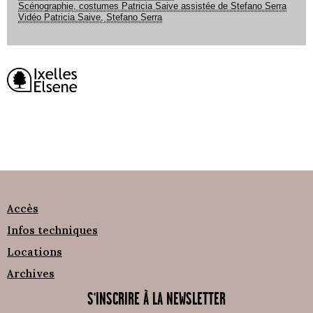
Scénographie, costumes Patricia Saive assistée de Stefano Serra
Vidéo Patricia Saive, Stefano Serra
Accès
Infos techniques
Locations
Archives
S'INSCRIRE À LA NEWSLETTER