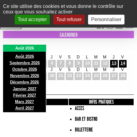
Panneau de gestion des cookies
Ce site utilise des cookies et vous donne le contrôle sur
ceux que vous souhaitez activer
Le Marni
CONCERTS
DANSE/CIRQUE
THÉÂTRE
KIDS
EXPOS
EVENTS
Tout accepter
Tout refuser
Personnaliser
INTRA MUROS
CALENDRIER
Août 2026
Août 2026
S
D
L
M
M
J
V
S
D
L
M
M
J
V
Septembre 2026
1
2
3
4
5
6
7
8
9
10
11
12
13
14
Octobre 2026
S
D
L
M
M
J
V
S
D
L
M
M
J
V
15
16
17
18
19
20
21
22
23
24
25
26
27
28
Novembre 2026
S
D
L
Décembre 2026
29
30
31
Janvier 2027
Février 2027
PRÉSENTATION
INFOS PRATIQUES
Mars 2027
ACCES
Avril 2027
BAR ET BISTRO
BILLETTERIE