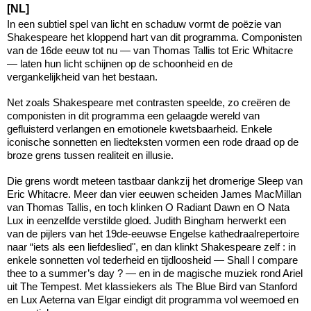
[NL]
In een subtiel spel van licht en schaduw vormt de poëzie van
Shakespeare het kloppend hart van dit programma. Componisten
van de 16de eeuw tot nu — van Thomas Tallis tot Eric Whitacre
— laten hun licht schijnen op de schoonheid en de
vergankelijkheid van het bestaan.
Net zoals Shakespeare met contrasten speelde, zo creëren de
componisten in dit programma een gelaagde wereld van
gefluisterd verlangen en emotionele kwetsbaarheid. Enkele
iconische sonnetten en liedteksten vormen een rode draad op de
broze grens tussen realiteit en illusie.
Die grens wordt meteen tastbaar dankzij het dromerige Sleep van
Eric Whitacre. Meer dan vier eeuwen scheiden James MacMillan
van Thomas Tallis, en toch klinken O Radiant Dawn en O Nata
Lux in eenzelfde verstilde gloed. Judith Bingham herwerkt een
van de pijlers van het 19de-eeuwse Engelse kathedraalrepertoire
naar “iets als een liefdeslied", en dan klinkt Shakespeare zelf : in
enkele sonnetten vol tederheid en tijdloosheid — Shall I compare
thee to a summer’s day ? — en in de magische muziek rond Ariel
uit The Tempest. Met klassiekers als The Blue Bird van Stanford
en Lux Aeterna van Elgar eindigt dit programma vol weemoed en