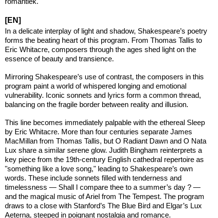
romantiek.
[EN]
In a delicate interplay of light and shadow, Shakespeare’s poetry
forms the beating heart of this program. From Thomas Tallis to
Eric Whitacre, composers through the ages shed light on the
essence of beauty and transience.
Mirroring Shakespeare’s use of contrast, the composers in this
program paint a world of whispered longing and emotional
vulnerability. Iconic sonnets and lyrics form a common thread,
balancing on the fragile border between reality and illusion.
This line becomes immediately palpable with the ethereal Sleep
by Eric Whitacre. More than four centuries separate James
MacMillan from Thomas Tallis, but O Radiant Dawn and O Nata
Lux share a similar serene glow. Judith Bingham reinterprets a
key piece from the 19th-century English cathedral repertoire as
"something like a love song," leading to Shakespeare’s own
words. These include sonnets filled with tenderness and
timelessness — Shall I compare thee to a summer’s day ? —
and the magical music of Ariel from The Tempest. The program
draws to a close with Stanford’s The Blue Bird and Elgar’s Lux
Aeterna, steeped in poignant nostalgia and romance.