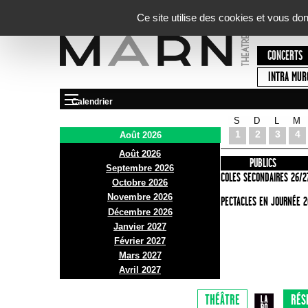
Panneau de gestion des cookies
Ce site utilise des cookies et vous do
CONCERTS
INTRA MUR
Calendrier
S
D
L
M
Le Marni
1
2
3
4
Août 2026
Août 2026
PRÉSENTATION
INFOS PRATIQUES
PUBLICS
Septembre 2026
ACCES
ECOLES SECONDAIRES 26/2
Octobre 2026
Novembre 2026
BAR ET BISTRO
SPECTACLES EN JOURNÉE 2
Décembre 2026
BILLETTERIE
Janvier 2027
Février 2027
Mars 2027
Avril 2027
THÉÂTRE
RÉS