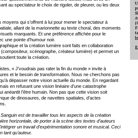
U
ant au spectateur le choix de rigoler, de pleurer, ou les deux
p
S
A
s moyens qui s’offrent à lui pour mener le spectateur à
(
F
atiale, allant de la marionnette au texte choral, des moments
t
isuels marquants. Et une préférence affichée pour le
l
ec une pointe d’humour noir.
raphique et la création lumière sont faits en collaboration
E
e (compositeur, scénographe, créateur lumière) et permet un
soutient toute la création.
istes, « J’voudrais pas rater la fin du monde » invite à
ieures et le besoin de transformation. Nous ne cherchons pas
 qu’à dépasser notre vision actuelle du monde. En regardant
 mais en refusant une vision linéaire d’une catastrophe
ui anéantit l’être humain. Non pas que cette vision soit
anque de dinosaures, de navettes spatiales, d’actes
ons.
nguin est de travailler tous les aspects de la création
ière horizontale, de porter à la scène des textes d’auteurs
intégrer un travail d’expérimentation sonore et musical. Ceci
n tant qu’auteur.