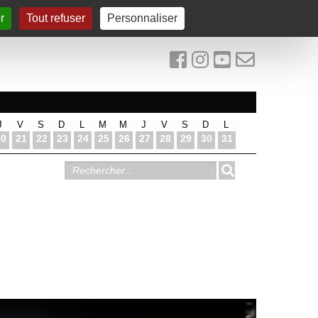
r
Tout refuser
Personnaliser
J
V
S
D
L
M
M
J
V
S
D
L
20
21
22
23
24
25
26
27
28
29
30
31