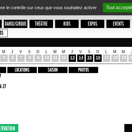
nne le contrôle sur ceux que vous souhaitez activer
Tout accepte
DANSE/CIRQUE
THÉÂTRE
KIDS
EXPOS
EVENTS
OS
M
J
V
S
D
L
M
M
J
V
S
D
L
M
M
5
6
7
8
9
10
11
12
13
14
15
16
17
18
19
LOCATIONS
SAISON
PHOTOS
7
6 27
ERVATION