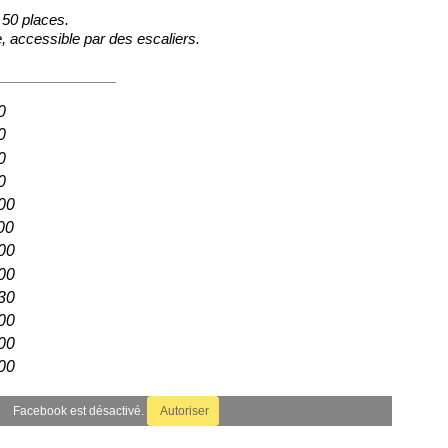
50 places.
e, accessible par des escaliers.
0
0
0
0
00
00
00
00
30
00
00
00
Facebook est désactivé.
Autoriser