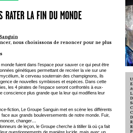
S RATER LA FIN DU MONDE
Sanguin
noncer, nous choisissons de renoncer pour ne plus
ns
u monde fuient dans l’espace pour sauver ce qui peut être
onnées génétiques permettant de recréer la vie sur une
 mycélium, le cerveau souterrain des champignons, ils
U
ergence de nouvelles symbioses et espèces. Dans cette
E
ies, les 4 pirates de l’espace seront confrontés à eux-
A
conscience plus grande que la leur qui modifiera leur
L
D
S
C
nce-fiction, Le Groupe Sanguin met en scène les différents
C
us face aux grands bouleversements de notre monde. Fuir,
D
 renoncer, changer…
R
onneurs de leçon, le Groupe cherche à titiller là où ça fait
R
P
e leur questionnements de manière lucide, mais avec un