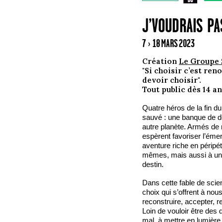
J’VOUDRAIS PA
7 › 18 MARS 2023
Création
Le Groupe 
"Si choisir c’est re
devoir choisir".
Tout public dès 14 a
Quatre héros de la fin d
sauvé : une banque de d
autre planète. Armés de
espèrent favoriser l’ém
aventure riche en péripét
mêmes, mais aussi à une 
destin.
Dans cette fable de scie
choix qui s’offrent à no
reconstruire, accepter,
Loin de vouloir être des d
mal, à mettre en lumièr