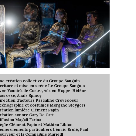
ne création collective du Groupe Sanguin
criture et mise en scène Le Groupe Sanguin
vec Yannick de Coster, Adrien Hoppe, Hélène
acrosse, Anaïs Spinoy
irection d’acteurs Pascaline Crevecoeur
cénographie et costumes Morgane Steygers
réation lumière Clément Papin
réation sonore Gary De Cart
iffusion Magali Farina
égie Clément Papin et Mathieu Libion
emerciements particuliers Lénaïc Brulé, Paul
ourveur et la Compagnie Mariedl