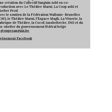
ne création du Collectif Sanguin Asbl en co-
roduction avec Le Théâtre Marni, La Coop asbl et
helter Prod
vec le soutien de la Fédération Wallonie-Bruxelles
CAV), le Théâtre Marni, l’Espace Magh, La Vénerie, la
abrique de Théâtre, la Cocof, taxshelter.be, ING et du
ax-shelter du gouvernement fédéral belge
egroupesanguin.be
vénement Facebook