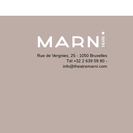
Rue de Vergnies, 25 - 1050 Bruxelles
Tél +32 2 639 09 80
-
info@theatremarni.com