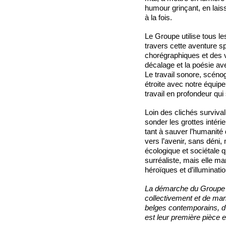
humour grinçant, en laiss
à la fois.
Le Groupe utilise tous le
travers cette aventure sp
chorégraphiques et des v
décalage et la poésie av
Le travail sonore, scénog
étroite avec notre équip
travail en profondeur qui 
Loin des clichés survival
sonder les grottes intér
tant à sauver l’humanité
vers l’avenir, sans déni,
écologique et sociétale q
surréaliste, mais elle m
héroïques et d’illuminati
La démarche du Groupe Sa
collectivement et de man
belges contemporains, d’
est leur première pièce e