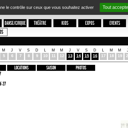
nne le contrôle sur ceux que vous souhaitez activer
Tout accepte
DANSE/CIRQUE
THÉÂTRE
KIDS
EXPOS
EVENTS
OS
M
J
V
S
D
L
M
M
J
V
S
D
L
M
M
5
6
7
8
9
10
11
12
13
14
15
16
17
18
19
LOCATIONS
SAISON
PHOTOS
7
6 27