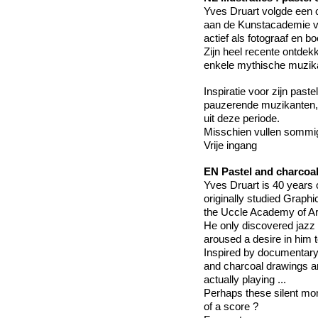
Yves Druart volgde een o
aan de Kunstacademie van
actief als fotograaf en b
Zijn heel recente ontde
enkele mythische muzikan
Inspiratie voor zijn pa
pauzerende muzikanten, 
uit deze periode.
Misschien vullen sommige
Vrije ingang
EN
Pastel and charcoal
Yves Druart is 40 years 
originally studied Graphi
the Uccle Academy of Ar
He only discovered jazz v
aroused a desire in him 
Inspired by documentary 
and charcoal drawings are
actually playing ...
Perhaps these silent mo
of a score ?