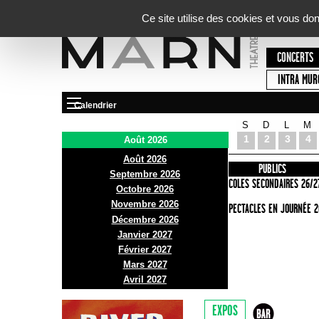
Panneau de gestion des cookies
Ce site utilise des cookies et vous do
CONCERTS
INTRA MUR
Calendrier
S
D
L
M
Le Marni
1
2
3
4
Août 2026
Août 2026
PRÉSENTATION
INFOS PRATIQUES
PUBLICS
Septembre 2026
ACCES
ECOLES SECONDAIRES 26/2
Octobre 2026
Novembre 2026
BAR ET BISTRO
SPECTACLES EN JOURNÉE 2
Décembre 2026
BILLETTERIE
Janvier 2027
Février 2027
Mars 2027
Avril 2027
EXPOS