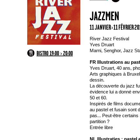
JAZZMEN
11 JANVIER › 11 FÉVRIER 2
River Jazz Festival
Yves Druart
Marni, Senghor, Jazz St
BISTRO 19:00 > 20:00
FR
Illustrations au pas
Yves Druart, 40 ans, pho
Arts graphiques à Bruxel
dessin.
La découverte du jazz fu
évidence lui a donné en
50 et 60.
Inspirés de films docume
au pastel et fusain sont
pas... Peut-être certains 
partition ?
Entrée libre
NL
Illustraties : paste