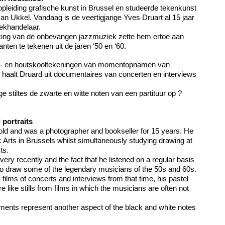
pleiding grafische kunst in Brussel en studeerde tekenkunst
 Ukkel. Vandaag is de veertigjarige Yves Druart al 15 jaar
oekhandelaar.
kking van de onbevangen jazzmuziek zette hem ertoe aan
ten te tekenen uit de jaren ‘50 en ‘60.
stel- en houtskooltekeningen van momentopnamen van
haalt Druard uit documentaires van concerten en interviews
 stiltes de zwarte en witte noten van een partituur op ?
 portraits
old and was a photographer and bookseller for 15 years. He
c Arts in Brussels whilst simultaneously studying drawing at
ts.
ery recently and the fact that he listened on a regular basis
to draw some of the legendary musicians of the 50s and 60s.
films of concerts and interviews from that time, his pastel
 like stills from films in which the musicians are often not
ments represent another aspect of the black and white notes