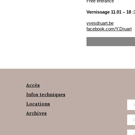
Free entrance
Vernissage 11.01 – 18 
yvesdruart.be
facebook.com/Y.Druart
Accès
Infos techniques
Locations
Archives