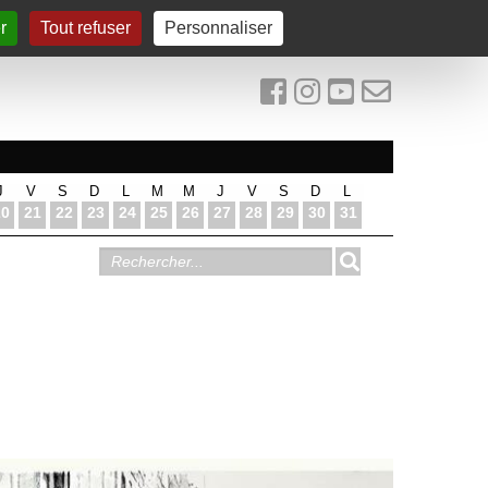
r
Tout refuser
Personnaliser
J
V
S
D
L
M
M
J
V
S
D
L
20
21
22
23
24
25
26
27
28
29
30
31