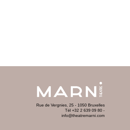
Rue de Vergnies, 25 - 1050 Bruxelles
Tél +32 2 639 09 80
-
info@theatremarni.com