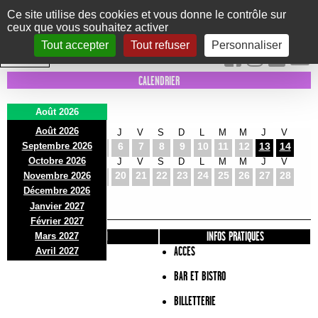
Panneau de gestion des cookies
Ce site utilise des cookies et vous donne le contrôle sur
ceux que vous souhaitez activer
Le Marni
CONCERTS
DANSE/CIRQUE
THÉÂTRE
KIDS
EXPOS
EVENTS
Tout accepter
Tout refuser
Personnaliser
INTRA MUROS
CALENDRIER
Août 2026
Août 2026
S
D
L
M
M
J
V
S
D
L
M
M
J
V
Septembre 2026
1
2
3
4
5
6
7
8
9
10
11
12
13
14
Octobre 2026
S
D
L
M
M
J
V
S
D
L
M
M
J
V
15
16
17
18
19
20
21
22
23
24
25
26
27
28
Novembre 2026
S
D
L
Décembre 2026
29
30
31
Janvier 2027
Février 2027
PRÉSENTATION
INFOS PRATIQUES
Mars 2027
ACCES
Avril 2027
BAR ET BISTRO
BILLETTERIE