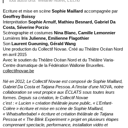
tout aussi brut" Mélanie Noiret, L’Echo
Ecriture et mise en scène
Sophie Maillard
accompagnée par
Geoffrey Boissy
Interprétation
Sophie Arnulf, Mathieu Besnard, Gabriel Da
Costa, Séverine Porzio
Scénographie et costumes
Nina Blanc, Camille Lemonnier
Lumières
Iris Julienne, Emilienne Flagothier
Son
Laurent Gueuning, Gérald Wang
Une production du Collectif Novae. Créé au Théâtre Océan Nord
en avril 2015
Avec le soutien du Théâtre Océan Nord et du Théâtre Varia-
Centre dramatique de la Fédération Wallonie Bruxelles.
collectifnovae.be
Né en 2012, Le Collectif Novae est composé de Sophie Maillard,
Gabriel Da Costa et Tatjana Pessoa. A l’instar d’une NOVA, notre
collaboration se veut propice aux ÉCLATS sous toutes leurs
formes. Depuis sa création, le Collectif Novae
c’est : « Lucien » création théâtrale jeune public, « L’Enfant-
Colère » écriture et mise en scène de Sophie Maillard,
« Whatsafterbabel » écriture et création théâtrale de Tatjana
Pessoa et « The Blink Experiment » projet en plusieurs étapes
comprenant spectacle, performance, installation vidéo et