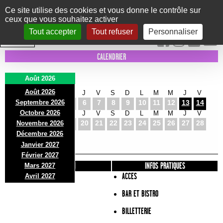
Panneau de gestion des cookies
Ce site utilise des cookies et vous donne le contrôle sur
ceux que vous souhaitez activer
Le Marni
CONCERTS
DANSE/CIRQUE
THÉÂTRE
KIDS
EXPOS
EVENTS
Tout accepter
Tout refuser
Personnaliser
INTRA MUROS
CALENDRIER
Août 2026
Août 2026
S
D
L
M
M
J
V
S
D
L
M
M
J
V
Septembre 2026
1
2
3
4
5
6
7
8
9
10
11
12
13
14
Octobre 2026
S
D
L
M
M
J
V
S
D
L
M
M
J
V
15
16
17
18
19
20
21
22
23
24
25
26
27
28
Novembre 2026
S
D
L
Décembre 2026
29
30
31
Janvier 2027
Février 2027
PRÉSENTATION
INFOS PRATIQUES
Mars 2027
ACCES
Avril 2027
BAR ET BISTRO
BILLETTERIE