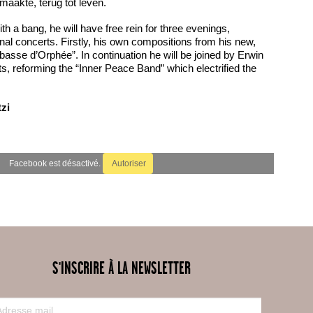
 maakte, terug tot leven.
ith a bang, he will have free rein for three evenings,
nal concerts. Firstly, his own compositions from his new,
 basse d’Orphée”. In continuation he will be joined by Erwin
, reforming the “Inner Peace Band” which electrified the
zi
Facebook est désactivé.
Autoriser
S'INSCRIRE À LA NEWSLETTER