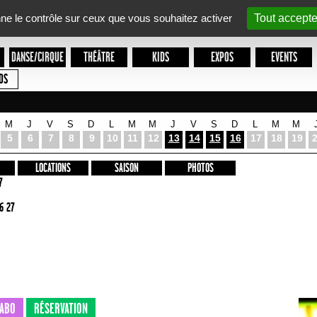
nne le contrôle sur ceux que vous souhaitez activer
Tout accepte
DANSE/CIRQUE
THÉÂTRE
KIDS
EXPOS
EVENTS
OS
M
J
V
S
D
L
M
M
J
V
S
D
L
M
M
5
6
7
8
9
10
11
12
13
14
15
16
17
18
19
LOCATIONS
SAISON
PHOTOS
7
6 27
ABO
RÉSERVATION