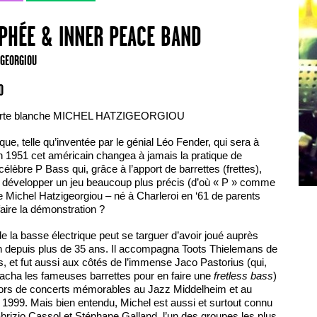
RPHÉE & INNER PEACE BAND
IGEORGIOU
0
 Carte blanche MICHEL HATZIGEORGIOU
que, telle qu’inventée par le génial Léo Fender, qui sera à
n 1951 cet américain changea à jamais la pratique de
célèbre P Bass qui, grâce à l’apport de barrettes (frettes),
 développer un jeu beaucoup plus précis (d’où « P » comme
 Michel Hatzigeorgiou – né à Charleroi en ‘61 de parents
aire la démonstration ?
de la basse électrique peut se targuer d’avoir joué auprès
 depuis plus de 35 ans. Il accompagna Toots Thielemans de
s, et fut aussi aux côtés de l’immense Jaco Pastorius (qui,
arracha les fameuses barrettes pour en faire une
fretless bass
)
 lors de concerts mémorables au Jazz Middelheim et au
1999. Mais bien entendu, Michel est aussi et surtout connu
brizio Cassol et Stéphane Galland, l’un des groupes les plus