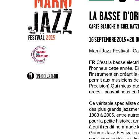
LA BASSE D’O
CARTE BLANCHE MICHEL HATZ
16 SEPTEMBRE 2015 • 20:0
Marni Jazz Festival -
FR
C’est la basse électri
l’honneur cette année. E
l’instrument en créant la 
19:00 >20:00
permit aux musiciens de
Precision).Qui mieux que
grecs - pouvait nous en f
Ce véritable spécialiste 
des plus grands jazzmen
1983 à 2005, entre autre
pour la petite histoire, 
à qui il rendit hommage
Gaume Jazz Festival en 
pour avoir fondé avec Fa