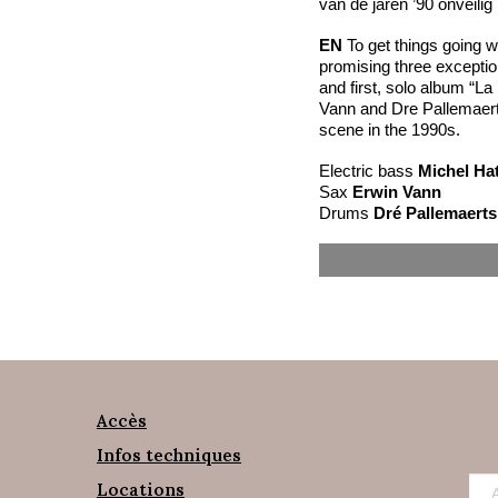
van de jaren ’90 onveilig
EN
To get things going w
promising three exceptio
and first, solo album “La
Vann and Dre Pallemaerts
scene in the 1990s.
Electric bass
Michel Hat
Sax
Erwin Vann
Drums
Dré Pallemaerts
Accès
Infos techniques
Locations