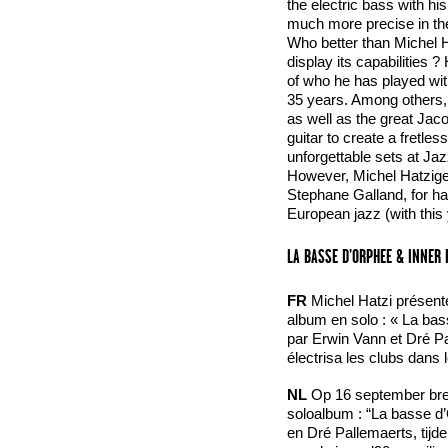
the electric bass with h
much more precise in thei
Who better than Michel H
display its capabilities ?
of who he has played wit
35 years. Among others,
as well as the great Jac
guitar to create a fretl
unforgettable sets at J
However, Michel Hatzigeo
Stephane Galland, for h
European jazz (with this 
LA BASSE D’ORPHEE & INNER 
FR
Michel Hatzi présent
album en solo : « La bass
par Erwin Vann et Dré Pa
électrisa les clubs dans
NL
Op 16 september bren
soloalbum : “La basse d
en Dré Pallemaerts, tijd