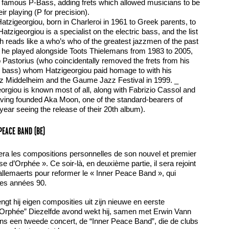
is famous P-Bass, adding frets which allowed musicians to be
r playing (P for precision).
atzigeorgiou, born in Charleroi in 1961 to Greek parents, to
 Hatzigeorgiou is a specialist on the electric bass, and the list
h reads like a who’s who of the greatest jazzmen of the past
 he played alongside Toots Thielemans from 1983 to 2005,
o Pastorius (who coincidentally removed the frets from his
ess bass) whom Hatzigeorgiou paid homage to with his
azz Middelheim and the Gaume Jazz Festival in 1999. _
rgiou is known most of all, along with Fabrizio Cassol and
aving founded Aka Moon, one of the standard-bearers of
year seeing the release of their 20th album).
PEACE BAND (BE)
era les compositions personnelles de son nouvel et premier
e d’Orphée ». Ce soir-là, en deuxième partie, il sera rejoint
llemaerts pour reformer le « Inner Peace Band », qui
 les années 90.
gt hij eigen composities uit zijn nieuwe en eerste
’Orphée” Diezelfde avond wekt hij, samen met Erwin Vann
ens een tweede concert, de “Inner Peace Band”, die de clubs