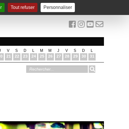
r
Tout refuser
Personnaliser
J
V
S
D
L
M
M
J
V
S
D
L
20
21
22
23
24
25
26
27
28
29
30
31