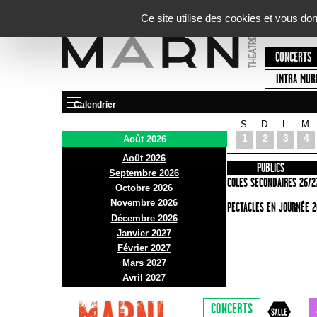
Panneau de gestion des cookies
Ce site utilise des cookies et vous do
CONCERTS
INTRA MUR
Calendrier
S
D
L
M
Le Marni
1
2
3
4
Août 2026
Août 2026
PRÉSENTATION
INFOS PRATIQUES
PUBLICS
Septembre 2026
ACCES
ECOLES SECONDAIRES 26/2
Octobre 2026
Novembre 2026
BAR ET BISTRO
SPECTACLES EN JOURNÉE 2
Décembre 2026
BILLETTERIE
Janvier 2027
Février 2027
Mars 2027
Avril 2027
CONCERTS