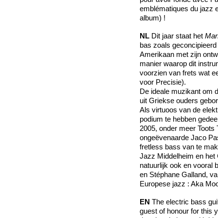
emblématiques du jazz e
album) !
NL
Dit jaar staat het
Mar
bas zoals geconcipieerd
Amerikaan met zijn ontw
manier waarop dit instr
voorzien van frets wat e
voor Precisie).
De ideale muzikant om di
uit Griekse ouders gebor
Als virtuoos van de elekt
podium te hebben gedeeld
2005, onder meer Toots 
ongeëvenaarde Jaco Past
fretless bass van te make
Jazz Middelheim en het 
natuurlijk ook en vooral
en Stéphane Galland, v
Europese jazz : Aka Moon
EN
The electric bass gui
guest of honour for this 