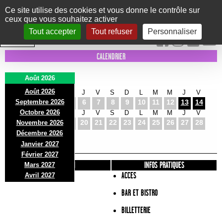
Panneau de gestion des cookies
Ce site utilise des cookies et vous donne le contrôle sur
ceux que vous souhaitez activer
Le Marni
CONCERTS
DANSE/CIRQUE
THÉÂTRE
KIDS
EXPOS
EVENTS
Tout accepter
Tout refuser
Personnaliser
INTRA MUROS
CALENDRIER
Août 2026
Août 2026
S
D
L
M
M
J
V
S
D
L
M
M
J
V
Septembre 2026
1
2
3
4
5
6
7
8
9
10
11
12
13
14
Octobre 2026
S
D
L
M
M
J
V
S
D
L
M
M
J
V
15
16
17
18
19
20
21
22
23
24
25
26
27
28
Novembre 2026
S
D
L
Décembre 2026
29
30
31
Janvier 2027
Février 2027
PRÉSENTATION
INFOS PRATIQUES
Mars 2027
ACCES
Avril 2027
BAR ET BISTRO
BILLETTERIE