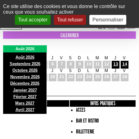
Panneau de gestion des cookies
Ce site utilise des cookies et vous donne le contrôle sur
ceux que vous souhaitez activer
Le Marni
CONCERTS
DANSE/CIRQUE
THÉÂTRE
KIDS
EXPOS
EVENTS
Tout accepter
Tout refuser
Personnaliser
INTRA MUROS
CALENDRIER
Août 2026
Août 2026
S
D
L
M
M
J
V
S
D
L
M
M
J
V
Septembre 2026
1
2
3
4
5
6
7
8
9
10
11
12
13
14
Octobre 2026
S
D
L
M
M
J
V
S
D
L
M
M
J
V
15
16
17
18
19
20
21
22
23
24
25
26
27
28
Novembre 2026
S
D
L
Décembre 2026
29
30
31
Janvier 2027
Février 2027
PRÉSENTATION
INFOS PRATIQUES
Mars 2027
ACCES
Avril 2027
BAR ET BISTRO
BILLETTERIE