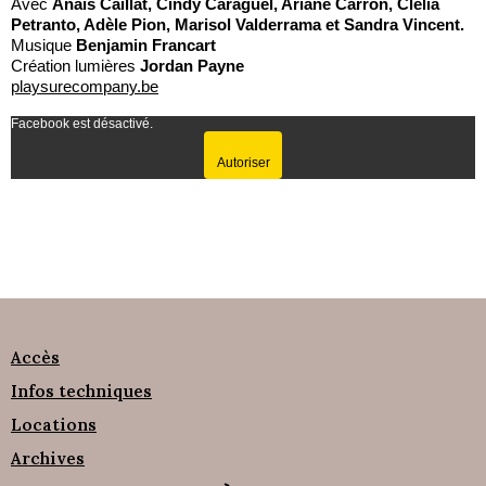
Avec
Anaïs Caillat, Cindy Caraguel, Ariane Carron, Clelia
Petranto, Adèle Pion, Marisol Valderrama et Sandra Vincent.
Musique
Benjamin Francart
Création lumières
Jordan Payne
playsurecompany.be
Facebook est désactivé.
Autoriser
Accès
Infos techniques
Locations
Archives