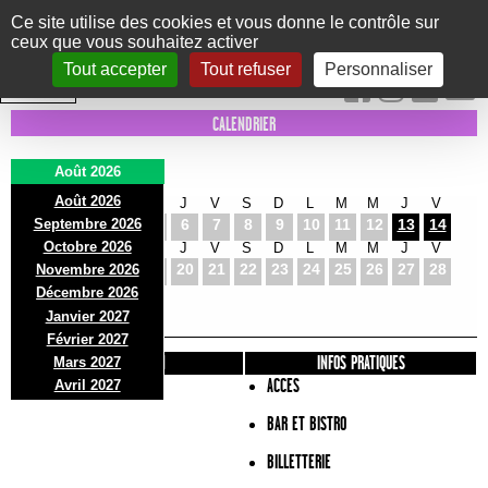
Panneau de gestion des cookies
Ce site utilise des cookies et vous donne le contrôle sur
ceux que vous souhaitez activer
Le Marni
CONCERTS
DANSE/CIRQUE
THÉÂTRE
KIDS
EXPOS
EVENTS
Tout accepter
Tout refuser
Personnaliser
INTRA MUROS
CALENDRIER
Août 2026
Août 2026
S
D
L
M
M
J
V
S
D
L
M
M
J
V
Septembre 2026
1
2
3
4
5
6
7
8
9
10
11
12
13
14
Octobre 2026
S
D
L
M
M
J
V
S
D
L
M
M
J
V
15
16
17
18
19
20
21
22
23
24
25
26
27
28
Novembre 2026
S
D
L
Décembre 2026
29
30
31
Janvier 2027
Février 2027
PRÉSENTATION
INFOS PRATIQUES
Mars 2027
ACCES
Avril 2027
BAR ET BISTRO
BILLETTERIE