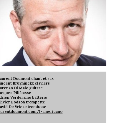
aurent Doumont chant et sax
incent Bruyninckx claviers
orenzo Di Maio guitare
acques Pili basse
drien Verderame batterie
livier Bodson trompette
avid De Vrieze trombone
aurentdoumont.com/l-americano