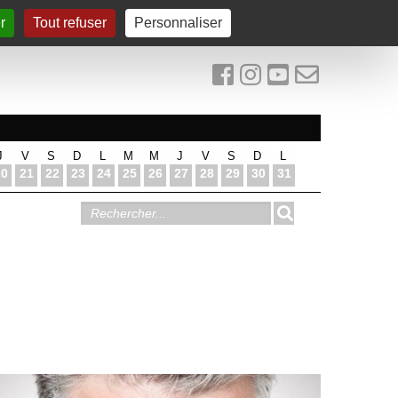
r
Tout refuser
Personnaliser
J
V
S
D
L
M
M
J
V
S
D
L
20
21
22
23
24
25
26
27
28
29
30
31