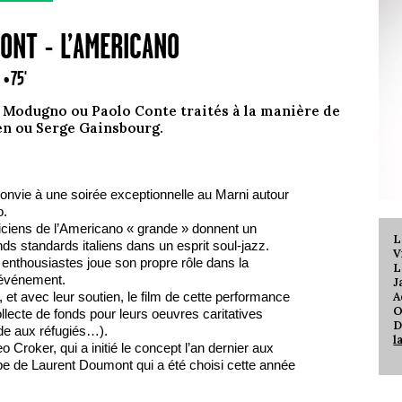
ONT - L’AMERICANO
0
• 75'
 Modugno ou Paolo Conte traités à la manière de
en ou Serge Gainsbourg.
nvie à une soirée exceptionnelle au Marni autour
o.
iciens de l’Americano « grande » donnent un
L
ds standards italiens dans un esprit soul-jazz.
V
enthousiastes joue son propre rôle dans la
L
-événement.
J
A
t avec leur soutien, le film de cette performance
O
ollecte de fonds pour leurs oeuvres caritatives
D
de aux réfugiés…).
l
o Croker, qui a initié le concept l’an dernier aux
upe de Laurent Doumont qui a été choisi cette année