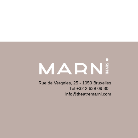
Rue de Vergnies, 25 - 1050 Bruxelles
Tél +32 2 639 09 80
-
info@theatremarni.com