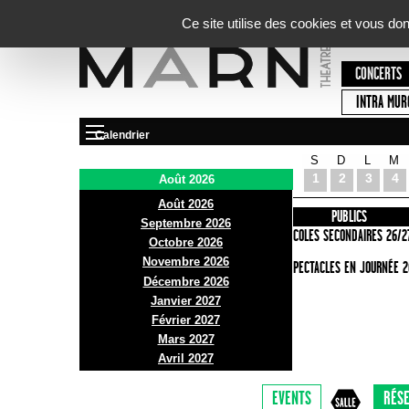
Panneau de gestion des cookies
Ce site utilise des cookies et vous do
CONCERTS
INTRA MUR
Calendrier
S
D
L
M
Le Marni
1
2
3
4
Août 2026
Août 2026
PRÉSENTATION
INFOS PRATIQUES
PUBLICS
Septembre 2026
ACCES
ECOLES SECONDAIRES 26/2
Octobre 2026
Novembre 2026
BAR ET BISTRO
SPECTACLES EN JOURNÉE 2
Décembre 2026
BILLETTERIE
Janvier 2027
Février 2027
Mars 2027
Avril 2027
EVENTS
RÉSE