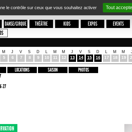
nne le contrôle sur ceux que vous souhaitez activer
Tout accepte
DANSE/CIRQUE
THÉÂTRE
KIDS
EXPOS
EVENTS
OS
M
J
V
S
D
L
M
M
J
V
S
D
L
M
M
5
6
7
8
9
10
11
12
13
14
15
16
17
18
19
LOCATIONS
SAISON
PHOTOS
7
6 27
RVATION