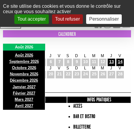
Panneau de gestion des cookies
Ce site utilise des cookies et vous donne le contrôle sur
ceux que vous souhaitez activer
Le Marni
CONCERTS
DANSE/CIRQUE
THÉÂTRE
KIDS
EXPOS
EVENTS
Tout accepter
Tout refuser
Personnaliser
INTRA MUROS
CALENDRIER
Août 2026
Août 2026
S
D
L
M
M
J
V
S
D
L
M
M
J
V
Septembre 2026
1
2
3
4
5
6
7
8
9
10
11
12
13
14
Octobre 2026
S
D
L
M
M
J
V
S
D
L
M
M
J
V
15
16
17
18
19
20
21
22
23
24
25
26
27
28
Novembre 2026
S
D
L
Décembre 2026
29
30
31
Janvier 2027
Février 2027
PRÉSENTATION
INFOS PRATIQUES
Mars 2027
ACCES
Avril 2027
BAR ET BISTRO
BILLETTERIE