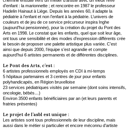
chemine ensuite vers un métier d’artiste avec un vieux rêve
d’enfant : la marionnette ; et rencontre en 1987 le professeur
Hadelin Hainaut à Liège. Depuis les années 60, il adapte la
pédiatrie à l’enfant et non l’enfant à la pédiatrie. L’univers de
couleurs et de jeu de ce service précurseur inspira Inghe
(aujourd’hui pensionnée), pour la création du projet du Pont des
Arts en 1998. Le constat que les enfants, quel que soit leur âge,
ont tous une sensibilité et des modes d’expression différents crée
le besoin de proposer une palette artistique plus variée. C’est
ainsi que depuis 2000, l’équipe s’est agrandie et compte
aujourd’hui 6 artistes permanents et de différentes disciplines.
Le Pont des Arts, c’est :
6 artistes professionnels employés en CDI à mi-temps
5 hôpitaux partenaires et 3 centres de jour pour enfants
polyhandicapés, en Région bruxelloise
23 services pédiatriques visités par semaine (dont soins intensifs,
oncologie, bébés…)
Environ 3500 enfants bénéficiaires par an (et leurs parents et
fratries présentes)
Le projet de l’asbl est unique :
Les artistes sont tous professionnels de leur discipline, mais
aussi dans le métier si particulier et encore méconnu d’artiste