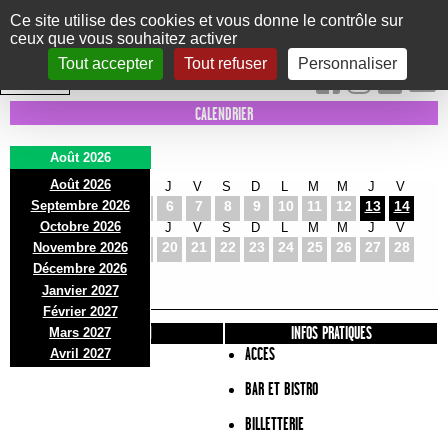
Panneau de gestion des cookies
Ce site utilise des cookies et vous donne le contrôle sur
ceux que vous souhaitez activer
Le Marni
CONCERTS
DANSE/CIRQUE
THÉÂTRE
KIDS
EXPOS
EVENTS
Tout accepter
Tout refuser
Personnaliser
INTRA MUROS
CALENDRIER
Août 2026
Août 2026
S
D
L
M
M
J
V
S
D
L
M
M
J
V
Septembre 2026
1
2
3
4
5
6
7
8
9
10
11
12
13
14
Octobre 2026
S
D
L
M
M
J
V
S
D
L
M
M
J
V
15
16
17
18
19
20
21
22
23
24
25
26
27
28
Novembre 2026
S
D
L
Décembre 2026
29
30
31
Janvier 2027
Février 2027
PRÉSENTATION
INFOS PRATIQUES
Mars 2027
ACCES
Avril 2027
BAR ET BISTRO
BILLETTERIE