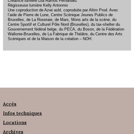
Créatrice lumière Lila Ramos Fernandez
Régisseuse lumière Kelly Antonnio
Une coproduction de Azwi asbl, coproduite par Altim Prod. Avec
l’aide de Pierre de Lune, Centre Scénique Jeunes Publics de
Bruxelles, de La Roseraie, de Mars, Mons arts de la scène, du
Centre Sportif et Culturel Pôle Nord (Bruxelles), du tax-shelter du
Gouvernement fédéral belge, du PECA, du Boson, de la Fédération
Wallonie-Bruxelles, de La Fabrique de Théâtre, du Centre des Arts
Scéniques et de la Maison de la création – NOH.
Accès
Infos techniques
Locations
Archives