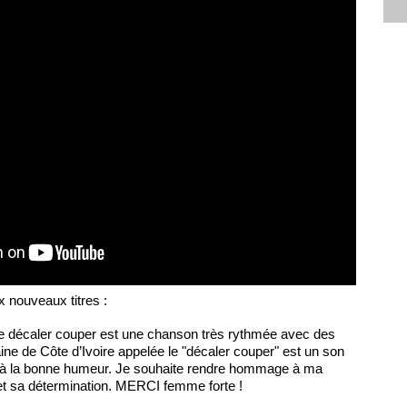
x nouveaux titres :
le décaler couper est une chanson très rythmée avec des
ne de Côte d’Ivoire appelée le "décaler couper" est un son
et à la bonne humeur. Je souhaite rendre hommage à ma
t sa détermination. MERCI femme forte !