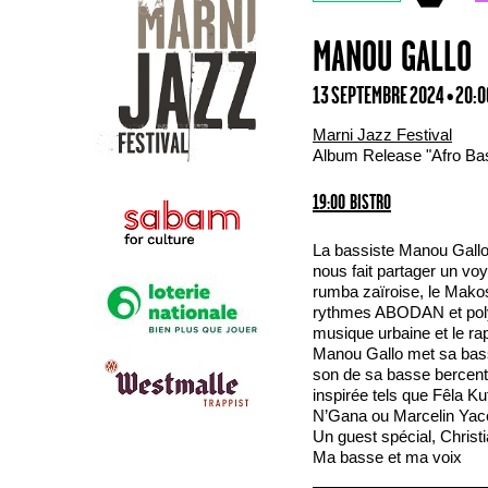
MANOU GALLO
13 SEPTEMBRE 2024 • 20:
Marni Jazz Festival
Album Release "Afro Ba
19:00 BISTRO
La bassiste Manou Gall
nous fait partager un voy
rumba zaïroise, le Makos
rythmes ABODAN et polyry
musique urbaine et le ra
Manou Gallo met sa bass
son de sa basse bercent 
inspirée tels que Fêla 
N’Gana ou Marcelin Yac
Un guest spécial, Christia
Ma basse et ma voix