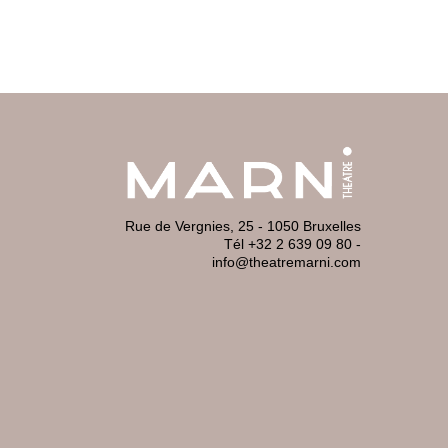
Rue de Vergnies, 25 - 1050 Bruxelles
Tél +32 2 639 09 80
-
info@theatremarni.com