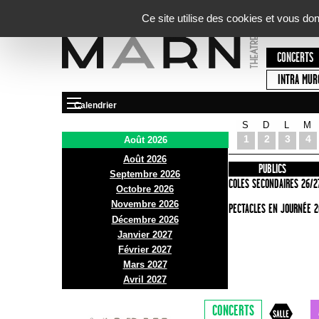
Panneau de gestion des cookies
Ce site utilise des cookies et vous do
CONCERTS
INTRA MUR
Calendrier
S
D
L
M
Le Marni
1
2
3
4
Août 2026
Août 2026
PRÉSENTATION
INFOS PRATIQUES
PUBLICS
Septembre 2026
ACCES
ECOLES SECONDAIRES 26/2
Octobre 2026
Novembre 2026
BAR ET BISTRO
SPECTACLES EN JOURNÉE 2
Décembre 2026
BILLETTERIE
Janvier 2027
Février 2027
Mars 2027
Avril 2027
CONCERTS