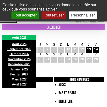
Panneau de gestion des cookies
Ce site utilise des cookies et vous donne le contrôle sur
ceux que vous souhaitez activer
Le Marni
CONCERTS
DANSE/CIRQUE
THÉÂTRE
KIDS
EXPOS
EVENTS
Tout accepter
Tout refuser
Personnaliser
INTRA MUROS
CALENDRIER
Août 2026
Août 2026
S
D
L
M
M
J
V
S
D
L
M
M
J
V
Septembre 2026
1
2
3
4
5
6
7
8
9
10
11
12
13
14
Octobre 2026
S
D
L
M
M
J
V
S
D
L
M
M
J
V
15
16
17
18
19
20
21
22
23
24
25
26
27
28
Novembre 2026
S
D
L
Décembre 2026
29
30
31
Janvier 2027
Février 2027
PRÉSENTATION
INFOS PRATIQUES
Mars 2027
ACCES
Avril 2027
BAR ET BISTRO
BILLETTERIE