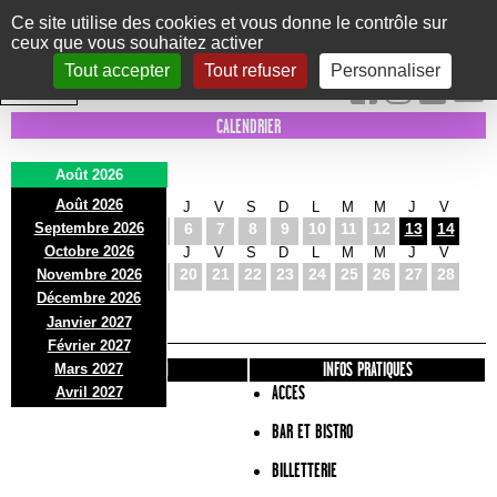
Panneau de gestion des cookies
Ce site utilise des cookies et vous donne le contrôle sur
ceux que vous souhaitez activer
Le Marni
CONCERTS
DANSE/CIRQUE
THÉÂTRE
KIDS
EXPOS
EVENTS
Tout accepter
Tout refuser
Personnaliser
INTRA MUROS
CALENDRIER
Août 2026
Août 2026
S
D
L
M
M
J
V
S
D
L
M
M
J
V
Septembre 2026
1
2
3
4
5
6
7
8
9
10
11
12
13
14
Octobre 2026
S
D
L
M
M
J
V
S
D
L
M
M
J
V
15
16
17
18
19
20
21
22
23
24
25
26
27
28
Novembre 2026
S
D
L
Décembre 2026
29
30
31
Janvier 2027
Février 2027
PRÉSENTATION
INFOS PRATIQUES
Mars 2027
ACCES
Avril 2027
BAR ET BISTRO
BILLETTERIE