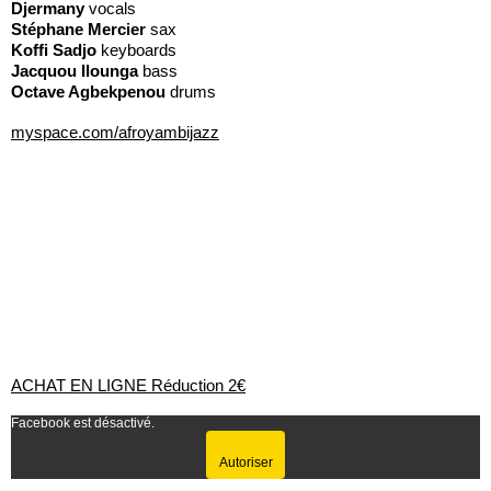
Djermany
vocals
Stéphane Mercier
sax
Koffi Sadjo
keyboards
Jacquou Ilounga
bass
Octave Agbekpenou
drums
myspace.com/afroyambijazz
ACHAT EN LIGNE Réduction 2€
Facebook est désactivé.
Autoriser