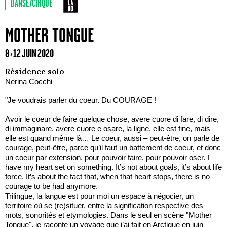
DANSE/CIRQUE
MOTHER TONGUE
8 › 12 JUIN 2020
Résidence solo
Nerina Cocchi
"Je voudrais parler du coeur. Du COURAGE !
Avoir le coeur de faire quelque chose, avere cuore di fare, di dire,
di immaginare, avere cuore e osare, la ligne, elle est fine, mais
elle est quand même là… Le coeur, aussi – peut-être, on parle de
courage, peut-être, parce qu’il faut un battement de coeur, et donc
un coeur par extension, pour pouvoir faire, pour pouvoir oser. I
have my heart set on something. It’s not about goals, it’s about life
force. It’s about the fact that, when that heart stops, there is no
courage to be had anymore.
Trilingue, la langue est pour moi un espace à négocier, un
territoire où se (re)situer, entre la signification respective des
mots, sonorités et etymologies. Dans le seul en scène "Mother
Tongue", je raconte un voyage que j’ai fait en Arctique en juin