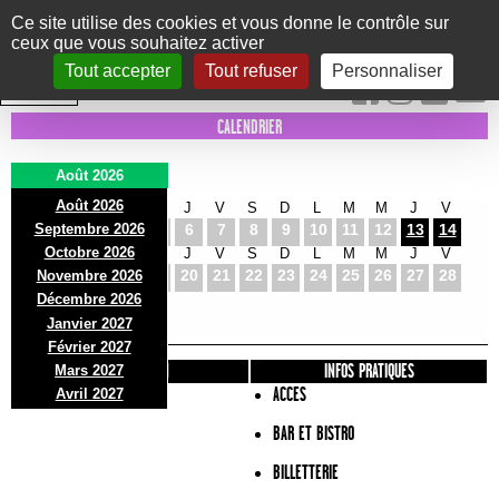
Panneau de gestion des cookies
Ce site utilise des cookies et vous donne le contrôle sur
ceux que vous souhaitez activer
Le Marni
CONCERTS
DANSE/CIRQUE
THÉÂTRE
KIDS
EXPOS
EVENTS
Tout accepter
Tout refuser
Personnaliser
INTRA MUROS
CALENDRIER
Août 2026
Août 2026
S
D
L
M
M
J
V
S
D
L
M
M
J
V
Septembre 2026
1
2
3
4
5
6
7
8
9
10
11
12
13
14
Octobre 2026
S
D
L
M
M
J
V
S
D
L
M
M
J
V
15
16
17
18
19
20
21
22
23
24
25
26
27
28
Novembre 2026
S
D
L
Décembre 2026
29
30
31
Janvier 2027
Février 2027
PRÉSENTATION
INFOS PRATIQUES
Mars 2027
ACCES
Avril 2027
BAR ET BISTRO
BILLETTERIE