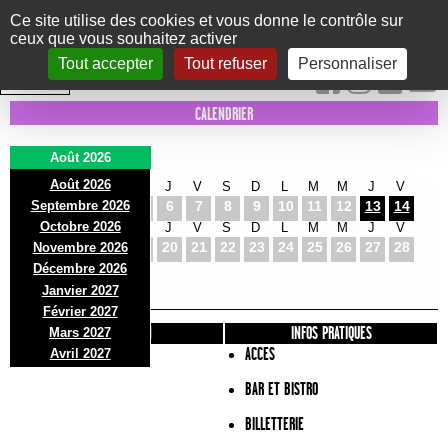
Panneau de gestion des cookies
Ce site utilise des cookies et vous donne le contrôle sur
ceux que vous souhaitez activer
Le Marni
CONCERTS
DANSE/CIRQUE
THÉÂTRE
KIDS
EXPOS
EVENTS
Tout accepter
Tout refuser
Personnaliser
INTRA MUROS
CALENDRIER
Août 2026
Août 2026
S
D
L
M
M
J
V
S
D
L
M
M
J
V
Septembre 2026
1
2
3
4
5
6
7
8
9
10
11
12
13
14
Octobre 2026
S
D
L
M
M
J
V
S
D
L
M
M
J
V
15
16
17
18
19
20
21
22
23
24
25
26
27
28
Novembre 2026
S
D
L
Décembre 2026
29
30
31
Janvier 2027
Février 2027
PRÉSENTATION
INFOS PRATIQUES
Mars 2027
ACCES
Avril 2027
BAR ET BISTRO
BILLETTERIE