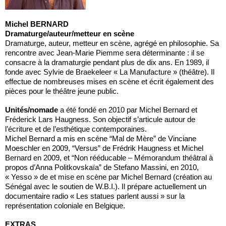
Michel BERNARD
Dramaturge/auteur/metteur en scène
Dramaturge, auteur, metteur en scène, agrégé en philosophie. Sa
rencontre avec Jean-Marie Piemme sera déterminante : il se
consacre à la dramaturgie pendant plus de dix ans. En 1989, il
fonde avec Sylvie de Braekeleer « La Manufacture » (théâtre). Il
effectue de nombreuses mises en scène et écrit également des
pièces pour le théâtre jeune public.
Unités/nomade
a été fondé en 2010 par Michel Bernard et
Fréderick Lars Haugness. Son objectif s’articule autour de
l’écriture et de l’esthétique contemporaines.
Michel Bernard a mis en scène “Mal de Mère” de Vinciane
Moeschler en 2009, “Versus” de Frédrik Haugness et Michel
Bernard en 2009, et “Non rééducable – Mémorandum théâtral à
propos d’Anna Politkovskaïa” de Stefano Massini, en 2010,
« Yesso » de et mise en scène par Michel Bernard (création au
Sénégal avec le soutien de W.B.I.). Il prépare actuellement un
documentaire radio « Les statues parlent aussi » sur la
représentation coloniale en Belgique.
EXTRAS