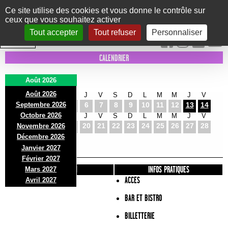
Panneau de gestion des cookies
Ce site utilise des cookies et vous donne le contrôle sur
ceux que vous souhaitez activer
Le Marni
CONCERTS
DANSE/CIRQUE
THÉÂTRE
KIDS
EXPOS
EVENTS
Tout accepter
Tout refuser
Personnaliser
INTRA MUROS
CALENDRIER
Août 2026
Août 2026
S
D
L
M
M
J
V
S
D
L
M
M
J
V
Septembre 2026
1
2
3
4
5
6
7
8
9
10
11
12
13
14
Octobre 2026
S
D
L
M
M
J
V
S
D
L
M
M
J
V
15
16
17
18
19
20
21
22
23
24
25
26
27
28
Novembre 2026
S
D
L
Décembre 2026
29
30
31
Janvier 2027
Février 2027
PRÉSENTATION
INFOS PRATIQUES
Mars 2027
ACCES
Avril 2027
BAR ET BISTRO
BILLETTERIE