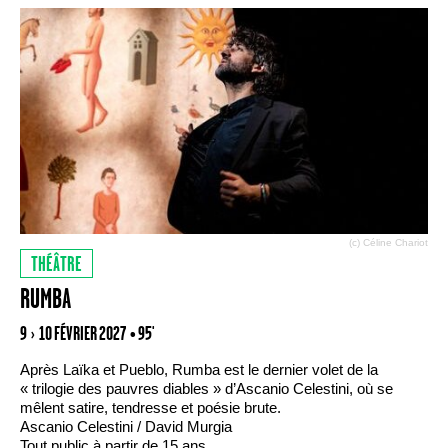
(c) Céline Chariot
THÉÂTRE
RUMBA
9 › 10 FÉVRIER 2027
• 95'
Après Laïka et Pueblo, Rumba est le dernier volet de la
« trilogie des pauvres diables » d’Ascanio Celestini, où se
mêlent satire, tendresse et poésie brute.
Ascanio Celestini / David Murgia
Tout public à partir de 15 ans