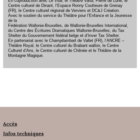
En coproduction avec Le Vilar, le Théâtre Varia, Pierre de Lune, le
Centre culturel de Dinant, l’Espace Ronny Coutteure de Grenay
(FR), le Centre culturel régional de Verviers et DC&J Création.
Avec le soutien du service du Théâtre pour l’Enfance et la Jeunesse
de la
Fédération Wallonie-Bruxelles, de Wallonie-Bruxelles International,
du Centre des Écritures Dramatiques Wallonie-Bruxelles, du Tax
Shelter du Gouvernement fédéral belge et d’Inver Tax Shelter.
En partenariat avec le Champilambart de Vallet (FR), l’ANCRE –
Théâtre Royal, le Centre culturel du Brabant wallon, le Centre
Culturel d’Ans, le Centre culturel de Chênée et le Théâtre de la
Montagne Magique.
Accès
Infos techniques