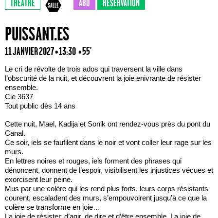
THÉÂTRE
ABO
RÉSERVATION
PUISSANT.ES
11 JANVIER 2027 • 13:30
• 55'
Le cri de révolte de trois ados qui traversent la ville dans
l’obscurité de la nuit, et découvrent la joie enivrante de résister
ensemble.
Cie 3637
Tout public dès 14 ans
Cette nuit, Mael, Kadija et Sonik ont rendez-vous près du pont du
Canal.
Ce soir, iels se faufilent dans le noir et vont coller leur rage sur les
murs.
En lettres noires et rouges, iels forment des phrases qui
dénoncent, donnent de l’espoir, visibilisent les injustices vécues et
exorcisent leur peine.
Mus par une colère qui les rend plus forts, leurs corps résistants
courent, escaladent des murs, s’empouvoirent jusqu’à ce que la
colère se transforme en joie…
La joie de résister, d’agir, de dire et d’être ensemble. La joie de