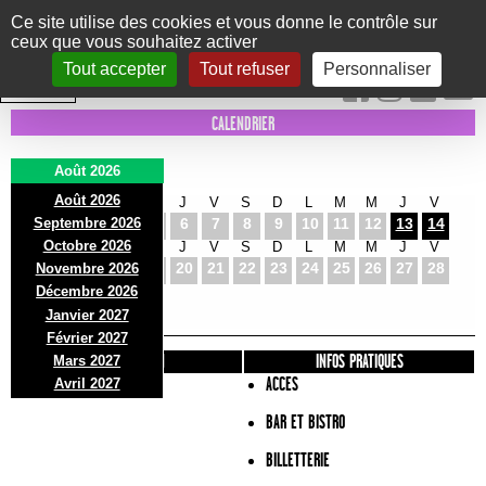
Panneau de gestion des cookies
Ce site utilise des cookies et vous donne le contrôle sur
ceux que vous souhaitez activer
Le Marni
CONCERTS
DANSE/CIRQUE
THÉÂTRE
KIDS
EXPOS
EVENTS
Tout accepter
Tout refuser
Personnaliser
INTRA MUROS
CALENDRIER
Août 2026
Août 2026
S
D
L
M
M
J
V
S
D
L
M
M
J
V
Septembre 2026
1
2
3
4
5
6
7
8
9
10
11
12
13
14
Octobre 2026
S
D
L
M
M
J
V
S
D
L
M
M
J
V
15
16
17
18
19
20
21
22
23
24
25
26
27
28
Novembre 2026
S
D
L
Décembre 2026
29
30
31
Janvier 2027
Février 2027
PRÉSENTATION
INFOS PRATIQUES
Mars 2027
ACCES
Avril 2027
BAR ET BISTRO
BILLETTERIE