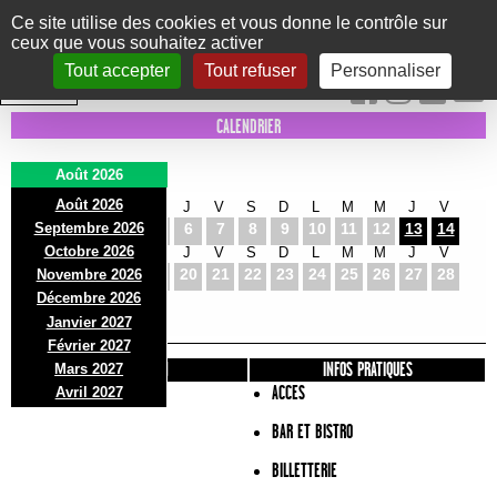
Panneau de gestion des cookies
Ce site utilise des cookies et vous donne le contrôle sur
ceux que vous souhaitez activer
Le Marni
CONCERTS
DANSE/CIRQUE
THÉÂTRE
KIDS
EXPOS
EVENTS
Tout accepter
Tout refuser
Personnaliser
INTRA MUROS
CALENDRIER
Août 2026
Août 2026
S
D
L
M
M
J
V
S
D
L
M
M
J
V
Septembre 2026
1
2
3
4
5
6
7
8
9
10
11
12
13
14
Octobre 2026
S
D
L
M
M
J
V
S
D
L
M
M
J
V
15
16
17
18
19
20
21
22
23
24
25
26
27
28
Novembre 2026
S
D
L
Décembre 2026
29
30
31
Janvier 2027
Février 2027
PRÉSENTATION
INFOS PRATIQUES
Mars 2027
ACCES
Avril 2027
BAR ET BISTRO
BILLETTERIE