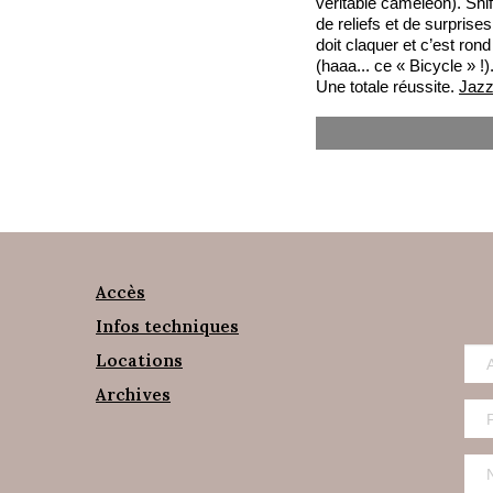
véritable caméléon). Shi
de reliefs et de surprise
doit claquer et c’est ro
(haaa... ce « Bicycle » !)
Une totale réussite.
Jaz
Accès
Infos techniques
Locations
Archives