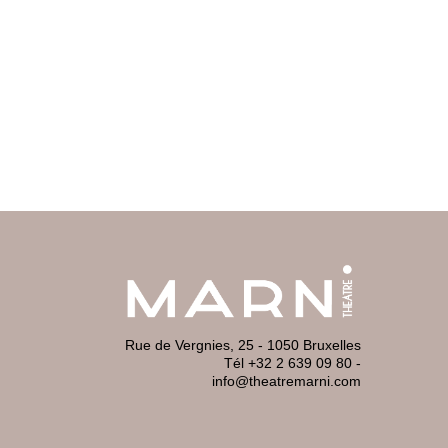
Rue de Vergnies, 25 - 1050 Bruxelles
Tél +32 2 639 09 80
-
info@theatremarni.com