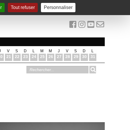
r
Tout refuser
Personnaliser
J
V
S
D
L
M
M
J
V
S
D
L
20
21
22
23
24
25
26
27
28
29
30
31