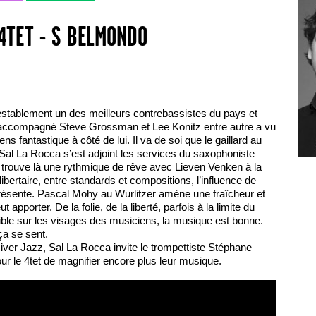
4TET - S BELMONDO
establement un des meilleurs contrebassistes du pays et
a accompagné Steve Grossman et Lee Konitz entre autre a vu
s fantastique à côté de lui. Il va de soi que le gaillard au
 Sal La Rocca s’est adjoint les services du saxophoniste
 trouve là une rythmique de rêve avec Lieven Venken à la
libertaire, entre standards et compositions, l’influence de
présente. Pascal Mohy au Wurlitzer amène une fraîcheur et
 apporter. De la folie, de la liberté, parfois à la limite du
sible sur les visages des musiciens, la musique est bonne.
ça se sent.
River Jazz, Sal La Rocca invite le trompettiste Stéphane
r le 4tet de magnifier encore plus leur musique.