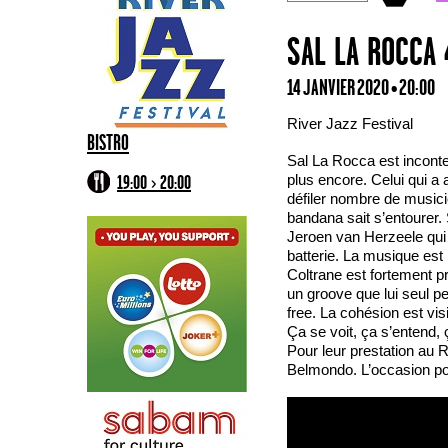
SAL LA ROCCA 
14 JANVIER 2020 • 20:00
River Jazz Festival
BISTRO
Sal La Rocca est incont
plus encore. Celui qui 
19:00 > 20:00
défiler nombre de musicien
bandana sait s’entourer.
Jeroen van Herzeele qui
batterie. La musique est 
Coltrane est fortement 
un groove que lui seul peut
free. La cohésion est vi
Ça se voit, ça s’entend, 
Pour leur prestation au 
Belmondo. L’occasion pou