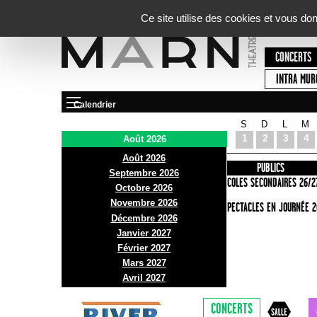
Panneau de gestion des cookies
Ce site utilise des cookies et vous do
CONCERTS
INTRA MUR
Calendrier
S
D
L
M
Le Marni
1
2
3
4
Août 2026
Août 2026
PRÉSENTATION
INFOS PRATIQUES
PUBLICS
Septembre 2026
ACCES
ECOLES SECONDAIRES 26/2
Octobre 2026
Novembre 2026
BAR ET BISTRO
SPECTACLES EN JOURNÉE 2
Décembre 2026
BILLETTERIE
Janvier 2027
Février 2027
Mars 2027
Avril 2027
CONCERTS