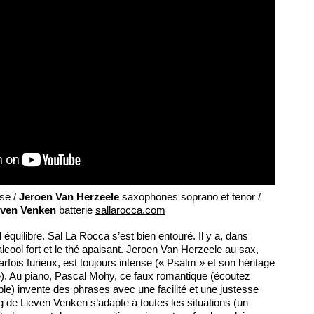
se /
Jeroen Van Herzeele
saxophones soprano et tenor /
even Venken
batterie
sallarocca.com
 équilibre. Sal La Rocca s’est bien entouré. Il y a, dans
L’alcool fort et le thé apaisant. Jeroen Van Herzeele au sax,
fois furieux, est toujours intense (« Psalm » et son héritage
). Au piano, Pascal Mohy, ce faux romantique (écoutez
e) invente des phrases avec une facilité et une justesse
de Lieven Venken s’adapte à toutes les situations (un