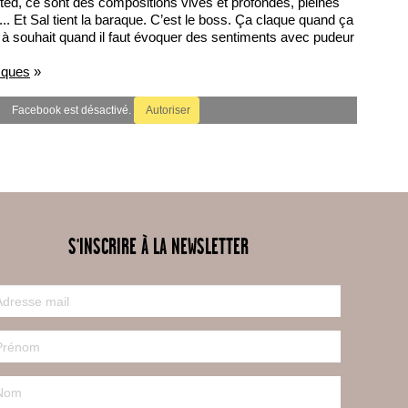
fted, ce sont des compositions vives et profondes, pleines
s... Et Sal tient la baraque. C’est le boss. Ça claque quand ça
nd à souhait quand il faut évoquer des sentiments avec pudeur
.
zques
»
Facebook est désactivé.
Autoriser
S'INSCRIRE À LA NEWSLETTER