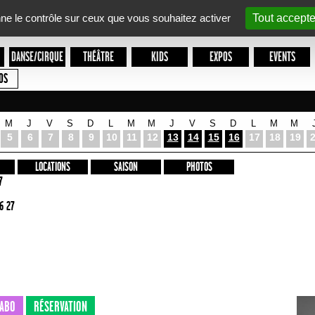
nne le contrôle sur ceux que vous souhaitez activer
Tout accepte
DANSE/CIRQUE
THÉÂTRE
KIDS
EXPOS
EVENTS
OS
M
J
V
S
D
L
M
M
J
V
S
D
L
M
M
5
6
7
8
9
10
11
12
13
14
15
16
17
18
19
LOCATIONS
SAISON
PHOTOS
7
6 27
ABO
RÉSERVATION