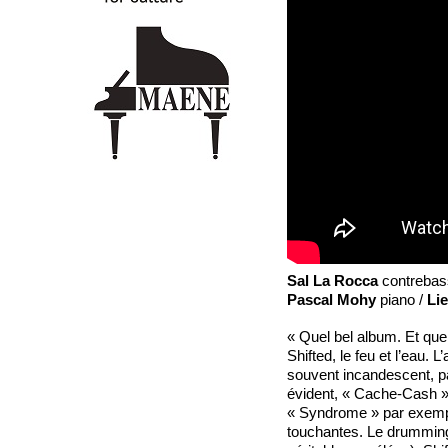
Sal La Rocca
contrebas
Pascal Mohy
piano /
Li
« Quel bel album. Et quel
Shifted, le feu et l’eau. 
souvent incandescent, par
évident, « Cache-Cash »
« Syndrome » par exempl
touchantes. Le drumming 