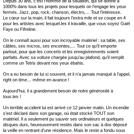
Depuis 30 ans, c’est l’homme de la situation, qui se donne à
1000% dans tous les projets pour lesquels on l’engage les yeux
fermés. Jazz, pop, rock, chanson, électro,… Tout l’intéresse.
Le cœur sur la main, il fait toujours l’extra mile et se coupe en 4
pour les artistes avec lesquel.les il travaille, que vous soyez Gaël
Faye ou Fifreline.
On le connaît aussi pour son incroyable matériel : sa table, ses
câbles, ses micros, ses enceintes,… Tout ce qu’il emporte
partout, pour que les concerts et les enregistrements soient
parfaits. Avec sa voiture chargée jusqu’au plafond, qu’il remplit
comme un Tetris devant nos yeux ébahis.
On a eu besoin de lui si souvent, et il n’a jamais manqué à l’appel,
right on time… même en avance !
Aujourd’hui, il a grandement besoin de notre générosité à
tous.tes !
Un terrible accident lui est arrivé ce 12 janvier matin. Un incendie
s’est déclaré dans son garage, où était stocké TOUT son
matériel. Il a seulement pu sauver ses ordinateurs et quelques
disques durs, heureusement restés dans son sac à dos déposé
la veille en rentrant d’une résidence. Mais le reste a fondu sous