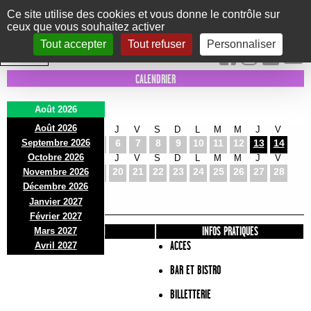
Panneau de gestion des cookies
Ce site utilise des cookies et vous donne le contrôle sur
ceux que vous souhaitez activer
Le Marni
CONCERTS
DANSE/CIRQUE
THÉÂTRE
KIDS
EXPOS
EVENTS
Tout accepter
Tout refuser
Personnaliser
INTRA MUROS
CALENDRIER
Août 2026
Août 2026
S
D
L
M
M
J
V
S
D
L
M
M
J
V
Septembre 2026
1
2
3
4
5
6
7
8
9
10
11
12
13
14
Octobre 2026
S
D
L
M
M
J
V
S
D
L
M
M
J
V
15
16
17
18
19
20
21
22
23
24
25
26
27
28
Novembre 2026
S
D
L
Décembre 2026
29
30
31
Janvier 2027
Février 2027
PRÉSENTATION
INFOS PRATIQUES
Mars 2027
ACCES
Avril 2027
BAR ET BISTRO
BILLETTERIE