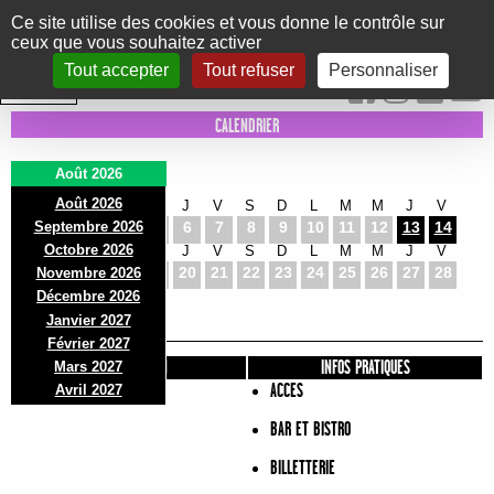
Panneau de gestion des cookies
Ce site utilise des cookies et vous donne le contrôle sur
ceux que vous souhaitez activer
Le Marni
CONCERTS
DANSE/CIRQUE
THÉÂTRE
KIDS
EXPOS
EVENTS
Tout accepter
Tout refuser
Personnaliser
INTRA MUROS
CALENDRIER
Août 2026
Août 2026
S
D
L
M
M
J
V
S
D
L
M
M
J
V
Septembre 2026
1
2
3
4
5
6
7
8
9
10
11
12
13
14
Octobre 2026
S
D
L
M
M
J
V
S
D
L
M
M
J
V
15
16
17
18
19
20
21
22
23
24
25
26
27
28
Novembre 2026
S
D
L
Décembre 2026
29
30
31
Janvier 2027
Février 2027
PRÉSENTATION
INFOS PRATIQUES
Mars 2027
ACCES
Avril 2027
BAR ET BISTRO
BILLETTERIE