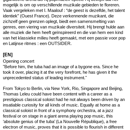
mogelijk is om op verschillende muzikale gebieden te floreren.
Vaak vergeleken met I. Maalouf : “de geest is dezelfde, het talent
identiek” (Ouest France). Deze verkennende muzikant, die
zichzelf geen grenzen oplegt, biedt een samensmelting van
genres, een viering van muzikale diversiteit. Hij brengt hulde aan
alle muziek die hem heeft geïnspireerd en die van hem een kind
van het klassieke milieu heeft gemaakt, met een passie voor pop
en Latijnse ritmes : een OUTSIDER.
[EN]
Opening concert
"Before him, the tuba had an image of a bygone era. Since he
took it over, placing it at the very forefront, he has given it the
unprecedented status of leading instrument."
From Tokyo to Berlin, via New York, Rio, Singapore and Beijing,
Thomas Leleu could have been content with a career as a
prestigious classical soloist had he not always been driven by an
insatiable curiosity for all kinds of music. Equally at home as a
classical soloist in front of a symphony orchestra, at a jazz
festival or on stage in a giant arena playing pop music, this
‘absolute genius of the tuba’ (La Nouvelle République), a free
electron of music, proves that it is possible to flourish in different