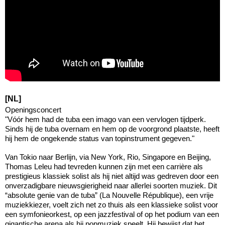
[NL]
Openingsconcert
"Vóór hem had de tuba een imago van een vervlogen tijdperk.
Sinds hij de tuba overnam en hem op de voorgrond plaatste, heeft
hij hem de ongekende status van topinstrument gegeven."
Van Tokio naar Berlijn, via New York, Rio, Singapore en Beijing,
Thomas Leleu had tevreden kunnen zijn met een carrière als
prestigieus klassiek solist als hij niet altijd was gedreven door een
onverzadigbare nieuwsgierigheid naar allerlei soorten muziek. Dit
“absolute genie van de tuba” (La Nouvelle République), een vrije
muziekkiezer, voelt zich net zo thuis als een klassieke solist voor
een symfonieorkest, op een jazzfestival of op het podium van een
gigantische arena als hij popmuziek speelt. Hij bewijst dat het