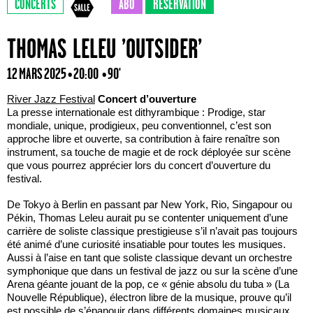
CONCERTS
ABO
RÉSERVATION
THOMAS LELEU ’OUTSIDER’
12 MARS 2025 • 20:00
• 90'
River Jazz Festival
Concert d’ouverture
La presse internationale est dithyrambique : Prodige, star
mondiale, unique, prodigieux, peu conventionnel, c’est son
approche libre et ouverte, sa contribution à faire renaître son
instrument, sa touche de magie et de rock déployée sur scène
que vous pourrez apprécier lors du concert d’ouverture du
festival.
De Tokyo à Berlin en passant par New York, Rio, Singapour ou
Pékin, Thomas Leleu aurait pu se contenter uniquement d’une
carrière de soliste classique prestigieuse s’il n’avait pas toujours
été animé d’une curiosité insatiable pour toutes les musiques.
Aussi à l’aise en tant que soliste classique devant un orchestre
symphonique que dans un festival de jazz ou sur la scène d’une
Arena géante jouant de la pop, ce « génie absolu du tuba » (La
Nouvelle République), électron libre de la musique, prouve qu’il
est possible de s’épanouir dans différents domaines musicaux.