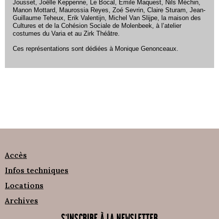
Jousset, Joëlle Keppenne, Le Bocal, Emile Maquest, Nils Méchin,
Manon Mottard, Maurossia Reyes, Zoé Sevrin, Claire Sturam, Jean-
Guillaume Teheux, Erik Valentijn, Michel Van Slijpe, la maison des
Cultures et de la Cohésion Sociale de Molenbeek, à l’atelier
costumes du Varia et au Zirk Théâtre.
Ces représentations sont dédiées à Monique Genonceaux.
Accès
Infos techniques
Locations
Archives
S'INSCRIRE À LA NEWSLETTER