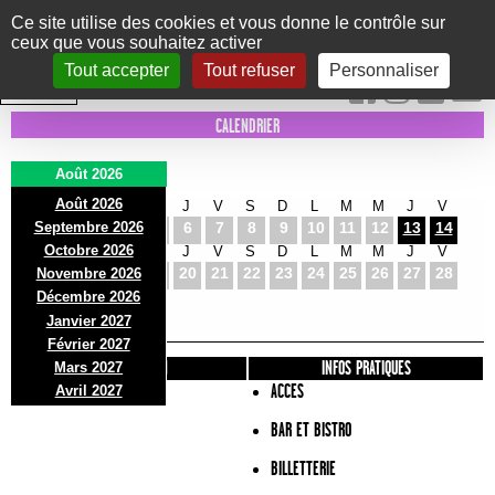
Panneau de gestion des cookies
Ce site utilise des cookies et vous donne le contrôle sur
ceux que vous souhaitez activer
Le Marni
CONCERTS
DANSE/CIRQUE
THÉÂTRE
KIDS
EXPOS
EVENTS
Tout accepter
Tout refuser
Personnaliser
INTRA MUROS
CALENDRIER
Août 2026
Août 2026
S
D
L
M
M
J
V
S
D
L
M
M
J
V
Septembre 2026
1
2
3
4
5
6
7
8
9
10
11
12
13
14
Octobre 2026
S
D
L
M
M
J
V
S
D
L
M
M
J
V
15
16
17
18
19
20
21
22
23
24
25
26
27
28
Novembre 2026
S
D
L
Décembre 2026
29
30
31
Janvier 2027
Février 2027
PRÉSENTATION
INFOS PRATIQUES
Mars 2027
ACCES
Avril 2027
BAR ET BISTRO
BILLETTERIE