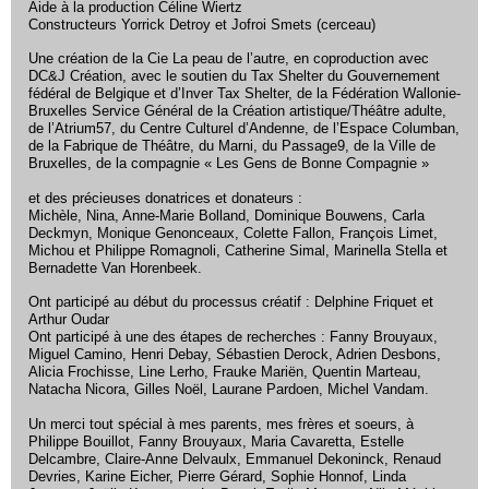
Aide à la production Céline Wiertz
Constructeurs Yorrick Detroy et Jofroi Smets (cerceau)
Une création de la Cie La peau de l’autre, en coproduction avec
DC&J Création, avec le soutien du Tax Shelter du Gouvernement
fédéral de Belgique et d’Inver Tax Shelter, de la Fédération Wallonie-
Bruxelles Service Général de la Création artistique/Théâtre adulte,
de l’Atrium57, du Centre Culturel d’Andenne, de l’Espace Columban,
de la Fabrique de Théâtre, du Marni, du Passage9, de la Ville de
Bruxelles, de la compagnie « Les Gens de Bonne Compagnie »
et des précieuses donatrices et donateurs :
Michèle, Nina, Anne-Marie Bolland, Dominique Bouwens, Carla
Deckmyn, Monique Genonceaux, Colette Fallon, François Limet,
Michou et Philippe Romagnoli, Catherine Simal, Marinella Stella et
Bernadette Van Horenbeek.
Ont participé au début du processus créatif : Delphine Friquet et
Arthur Oudar
Ont participé à une des étapes de recherches : Fanny Brouyaux,
Miguel Camino, Henri Debay, Sébastien Derock, Adrien Desbons,
Alicia Frochisse, Line Lerho, Frauke Mariën, Quentin Marteau,
Natacha Nicora, Gilles Noël, Laurane Pardoen, Michel Vandam.
Un merci tout spécial à mes parents, mes frères et soeurs, à
Philippe Bouillot, Fanny Brouyaux, Maria Cavaretta, Estelle
Delcambre, Claire-Anne Delvaulx, Emmanuel Dekoninck, Renaud
Devries, Karine Eicher, Pierre Gérard, Sophie Honnof, Linda