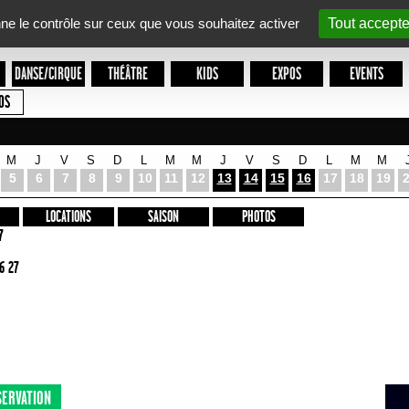
nne le contrôle sur ceux que vous souhaitez activer
Tout accepte
DANSE/CIRQUE
THÉÂTRE
KIDS
EXPOS
EVENTS
OS
M
J
V
S
D
L
M
M
J
V
S
D
L
M
M
5
6
7
8
9
10
11
12
13
14
15
16
17
18
19
LOCATIONS
SAISON
PHOTOS
7
6 27
SERVATION