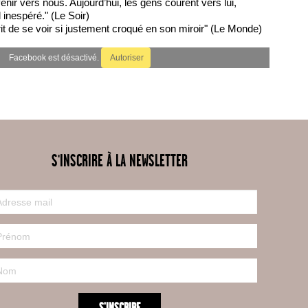
enir vers nous. Aujourd’hui, les gens courent vers lui,
 inespéré." (Le Soir)
, rit de se voir si justement croqué en son miroir" (Le Monde)
Facebook est désactivé.
Autoriser
S'INSCRIRE À LA NEWSLETTER