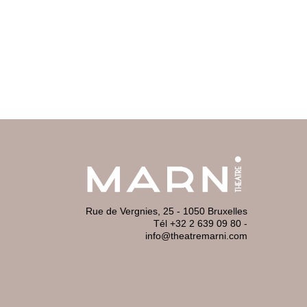
Rue de Vergnies, 25 - 1050 Bruxelles
Tél +32 2 639 09 80
-
info@theatremarni.com