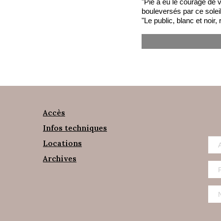
"Pie a eu le courage de v
bouleversés par ce soleil
"Le public, blanc et noir
Accès
Infos techniques
Locations
Archives