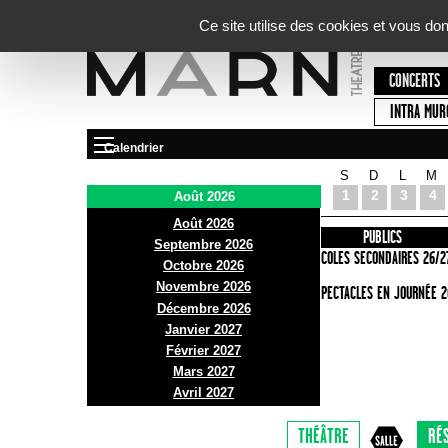
Panneau de gestion des cookies
Ce site utilise des cookies et vous do
CONCERTS
INTRA MUR
Calendrier
S
D
L
M
Le Marni
1
2
3
4
Août 2026
Août 2026
PRÉSENTATION
INFOS PRATIQUES
PUBLICS
Septembre 2026
ACCES
ECOLES SECONDAIRES 26/2
Octobre 2026
Novembre 2026
BAR ET BISTRO
SPECTACLES EN JOURNÉE 2
Décembre 2026
BILLETTERIE
Janvier 2027
Février 2027
Mars 2027
Avril 2027
THÉÂTRE
RÉ