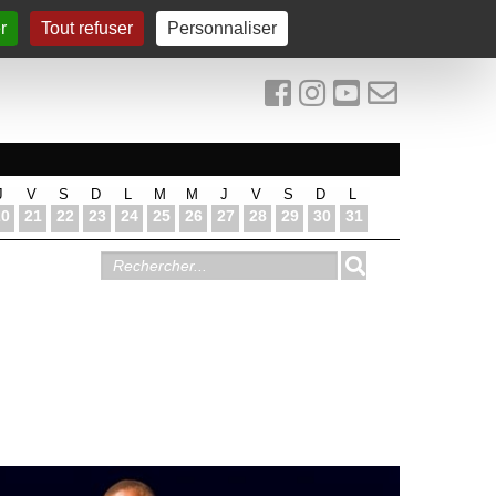
r
Tout refuser
Personnaliser
J
V
S
D
L
M
M
J
V
S
D
L
20
21
22
23
24
25
26
27
28
29
30
31