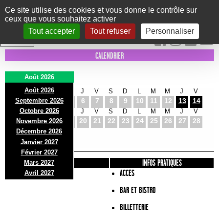
Panneau de gestion des cookies
Ce site utilise des cookies et vous donne le contrôle sur
ceux que vous souhaitez activer
Le Marni
CONCERTS
DANSE/CIRQUE
THÉÂTRE
KIDS
EXPOS
EVENTS
Tout accepter
Tout refuser
Personnaliser
INTRA MUROS
CALENDRIER
Août 2026
Août 2026
S
D
L
M
M
J
V
S
D
L
M
M
J
V
Septembre 2026
1
2
3
4
5
6
7
8
9
10
11
12
13
14
Octobre 2026
S
D
L
M
M
J
V
S
D
L
M
M
J
V
15
16
17
18
19
20
21
22
23
24
25
26
27
28
Novembre 2026
S
D
L
Décembre 2026
29
30
31
Janvier 2027
Février 2027
PRÉSENTATION
INFOS PRATIQUES
Mars 2027
ACCES
Avril 2027
BAR ET BISTRO
BILLETTERIE