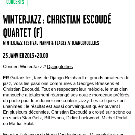
CONCERTS
WINTERJAZZ : CHRISTIAN ESCOUDÉ
QUARTET (F)
WINTERJAZZ FESTIVAL MARNI & FLAGEY // DJANGOFOLLLIES
23 JANVIER 2013 • 20:00
Concert WinterJazz //
Djangofolllies
FR
Guitaristes, fans de Django Reinhardt et grands amateurs de
jazz, voilà les passions communes à Georges Brassens et
Christian Escoudé. Tout en respectant leur mélodie, le musicien
manouche a totalement réarrangé ses douze morceaux préférés
du poète pour leur donner une couleur jazzy. Les critiques sont
unanimes : le résultat est aussi convainquant qu’émouvant !
En plusieurs décennies, Christian Escoudé a croisé sur scène ou
en studio Stan Getz, Bill Evans, Didier Lockwood, Michel Portal
ou Martial Solal.
Ecouter l’interview de Henri Vandenberghe - Djangofolllies sur