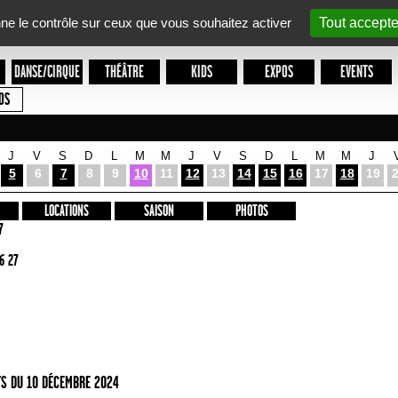
nne le contrôle sur ceux que vous souhaitez activer
Tout accepte
DANSE/CIRQUE
THÉÂTRE
KIDS
EXPOS
EVENTS
OS
J
V
S
D
L
M
M
J
V
S
D
L
M
M
J
5
6
7
8
9
10
11
12
13
14
15
16
17
18
19
LOCATIONS
SAISON
PHOTOS
7
6 27
S DU 10 DÉCEMBRE 2024