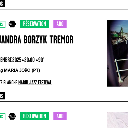
RÉSERVATION
ABO
TS
JANDRA BORZYK TREMOR
TEMBRE 2025 • 20:00
• 90'
ing
MARIA JOãO (PT)
E BLANCHE
MARNI JAZZ FESTIVAL
RÉSERVATION
ABO
TS