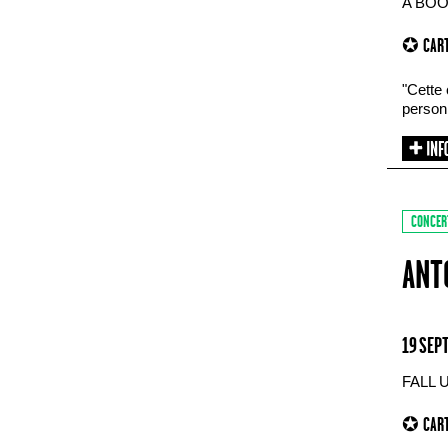
A BOO
✪ CART
"Cette 
personn
CONCER
ANT
19 SEP
FALL 
✪ CART