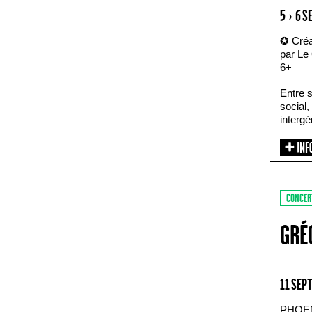
5 › 6 
✪ Créa
par
Le 
6+
Entre s
social,
intergé
CONCER
GRÉ
11 SEP
PHOE