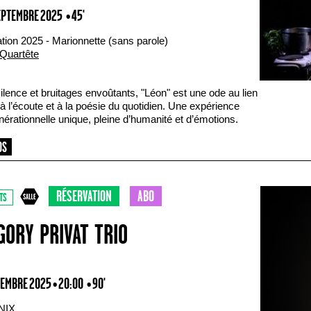
SEPTEMBRE 2025
• 45'
tion 2025 - Marionnette (sans parole)
Quartête
ilence et bruitages envoûtants, "Léon" est une ode au lien
 à l’écoute et à la poésie du quotidien. Une expérience
nérationnelle unique, pleine d’humanité et d’émotions.
RÉSERVATION
ABO
TS
GORY PRIVAT TRIO
TEMBRE 2025 • 20:00
• 90'
NIX