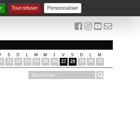
r
Tout refuser
Personnaliser
V
S
D
L
M
M
J
V
S
D
L
M
20
21
22
23
24
25
26
27
28
29
30
31