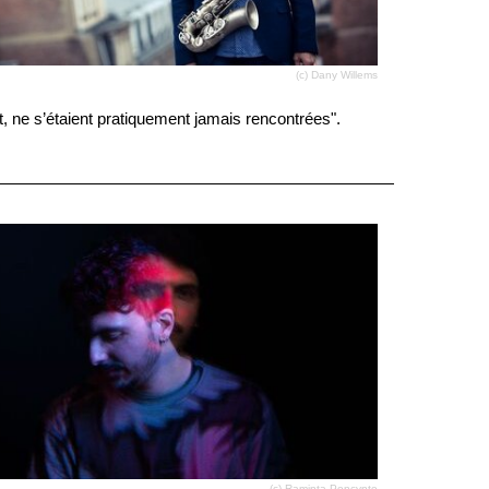
(c) Dany Willems
t, ne s’étaient pratiquement jamais rencontrées".
(c) Raminta Poncynte