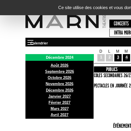
Panneau de gestion des cookies
Ce site utilise des cookies et vous do
CONCERTS
INTRA MUR
Calendrier
D
L
M
M
Le Marni
1
2
3
4
Décembre 2024
Août 2026
PRÉSENTATION
INFOS PRATIQUES
PUBLICS
Septembre 2026
ACCES
ECOLES SECONDAIRES 26/2
Octobre 2026
Novembre 2026
BAR ET BISTRO
SPECTACLES EN JOURNÉE 2
Décembre 2026
BILLETTERIE
Janvier 2027
Février 2027
Mars 2027
Avril 2027
ÉVÉNEMENT