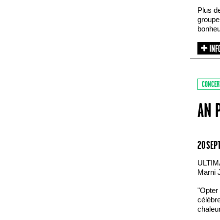
Plus d
groupe 
bonheu
CONCER
AN 
20 SEP
ULTIM
Marni 
"Opter 
célèbre
chaleur