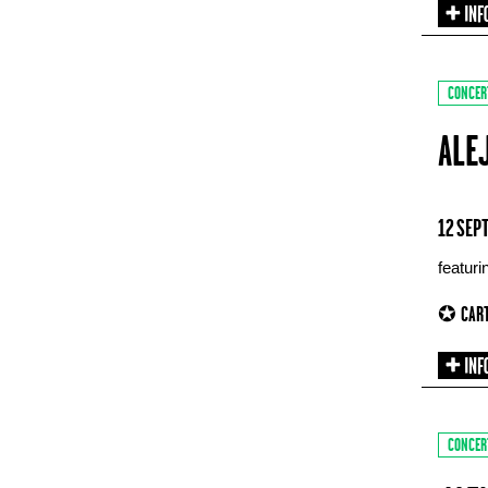
CONCER
ALE
12 SEP
featur
✪ CART
CONCER