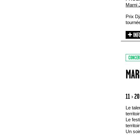
Marni 
Prix Dj
tournée
CONCER
MAR
11 › 2
Le tale
territoi
Le fest
territoi
Un soir