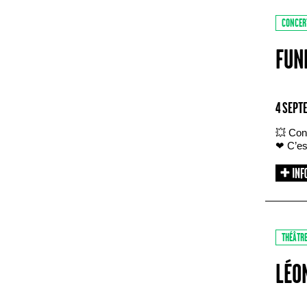
CONCER
FUN
4 SEPT
💥 Con
❤ C’est
THÉÂTR
LÉO