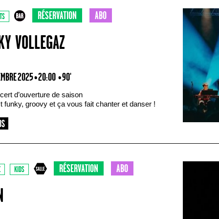
RÉSERVATION
ABO
TS
KY VOLLEGAZ
EMBRE 2025 • 20:00
• 90'
cert d’ouverture de saison
 funky, groovy et ça vous fait chanter et danser !
RÉSERVATION
ABO
E
KIDS
N