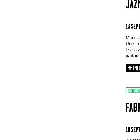
JAZ
13 SEP
Marni 
Une mu
le Jaz
partage
CONCER
FAB
18 SEP