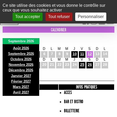
Panneau de gestion des cookies
Ce site utilise des cookies et vous donne le contrôle sur
ceux que vous souhaitez activer
Le Marni
CONCERTS
DANSE/CIRQUE
THÉÂTRE
KIDS
EXPOS
EVENTS
Tout accepter
Tout refuser
Personnaliser
INTRA MUROS
CALENDRIER
Septembre 2026
Août 2026
M
M
J
V
S
D
L
M
M
J
V
S
D
L
Septembre 2026
1
2
3
4
5
6
7
8
9
10
11
12
13
14
Octobre 2026
M
M
J
V
S
D
L
M
M
J
V
S
D
L
15
16
17
18
19
20
21
22
23
24
25
26
27
28
Novembre 2026
M
M
Décembre 2026
29
30
Janvier 2027
Février 2027
PRÉSENTATION
INFOS PRATIQUES
Mars 2027
ACCES
Avril 2027
BAR ET BISTRO
BILLETTERIE