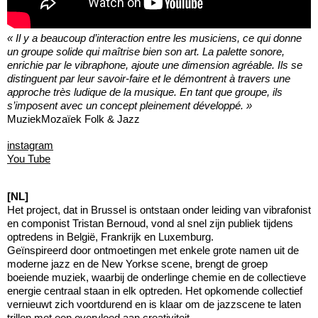
« Il y a beaucoup d’interaction entre les musiciens, ce qui donne
un groupe solide qui maîtrise bien son art. La palette sonore,
enrichie par le vibraphone, ajoute une dimension agréable. Ils se
distinguent par leur savoir-faire et le démontrent à travers une
approche très ludique de la musique. En tant que groupe, ils
s’imposent avec un concept pleinement développé. »
MuziekMozaïek Folk & Jazz
instagram
You Tube
[NL]
Het project, dat in Brussel is ontstaan onder leiding van vibrafonist
en componist Tristan Bernoud, vond al snel zijn publiek tijdens
optredens in België, Frankrijk en Luxemburg.
Geïnspireerd door ontmoetingen met enkele grote namen uit de
moderne jazz en de New Yorkse scene, brengt de groep
boeiende muziek, waarbij de onderlinge chemie en de collectieve
energie centraal staan in elk optreden. Het opkomende collectief
vernieuwt zich voortdurend en is klaar om de jazzscene te laten
trillen met een overvloed aan creativiteit.