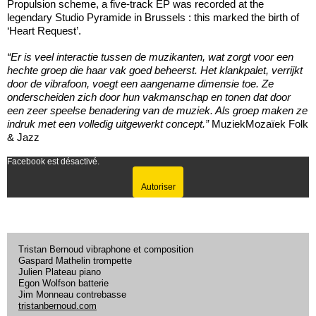
Propulsion scheme, a five-track EP was recorded at the
legendary Studio Pyramide in Brussels : this marked the birth of
‘Heart Request’.
“Er is veel interactie tussen de muzikanten, wat zorgt voor een
hechte groep die haar vak goed beheerst. Het klankpalet, verrijkt
door de vibrafoon, voegt een aangename dimensie toe. Ze
onderscheiden zich door hun vakmanschap en tonen dat door
een zeer speelse benadering van de muziek. Als groep maken ze
indruk met een volledig uitgewerkt concept.”
MuziekMozaïek Folk
& Jazz
Facebook est désactivé.
Autoriser
Tristan Bernoud vibraphone et composition
Gaspard Mathelin trompette
Julien Plateau piano
Egon Wolfson batterie
Jim Monneau contrebasse
tristanbernoud.com