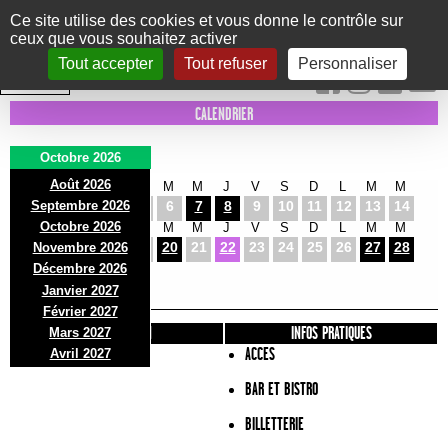
Panneau de gestion des cookies
Ce site utilise des cookies et vous donne le contrôle sur
ceux que vous souhaitez activer
Le Marni
CONCERTS
DANSE/CIRQUE
THÉÂTRE
KIDS
EXPOS
EVENTS
Tout accepter
Tout refuser
Personnaliser
INTRA MUROS
CALENDRIER
Octobre 2026
Août 2026
J
V
S
D
L
M
M
J
V
S
D
L
M
M
Septembre 2026
1
2
3
4
5
6
7
8
9
10
11
12
13
14
Octobre 2026
J
V
S
D
L
M
M
J
V
S
D
L
M
M
15
16
17
18
19
20
21
22
23
24
25
26
27
28
Novembre 2026
J
V
S
Décembre 2026
29
30
31
Janvier 2027
Février 2027
PRÉSENTATION
INFOS PRATIQUES
Mars 2027
ACCES
Avril 2027
BAR ET BISTRO
BILLETTERIE