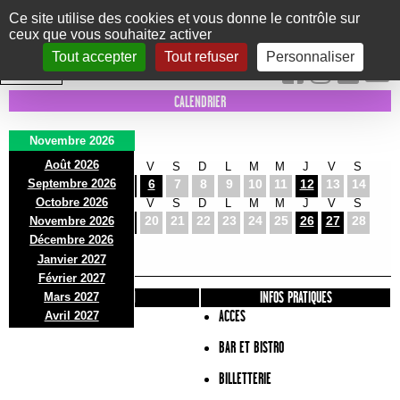
Panneau de gestion des cookies
Ce site utilise des cookies et vous donne le contrôle sur
ceux que vous souhaitez activer
Le Marni
CONCERTS
DANSE/CIRQUE
THÉÂTRE
KIDS
EXPOS
EVENTS
Tout accepter
Tout refuser
Personnaliser
INTRA MUROS
CALENDRIER
Novembre 2026
Août 2026
D
L
M
M
J
V
S
D
L
M
M
J
V
S
Septembre 2026
1
2
3
4
5
6
7
8
9
10
11
12
13
14
Octobre 2026
D
L
M
M
J
V
S
D
L
M
M
J
V
S
15
16
17
18
19
20
21
22
23
24
25
26
27
28
Novembre 2026
D
L
Décembre 2026
29
30
Janvier 2027
Février 2027
PRÉSENTATION
INFOS PRATIQUES
Mars 2027
ACCES
Avril 2027
BAR ET BISTRO
BILLETTERIE