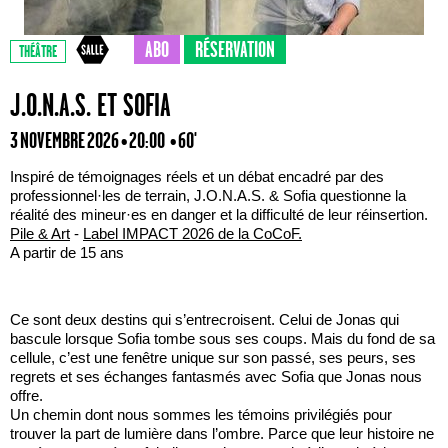
ABO
RÉSERVATION
THÉÂTRE
J.O.N.A.S. ET SOFIA
3 NOVEMBRE 2026 • 20:00
• 60'
Inspiré de témoignages réels et un débat encadré par des
professionnel·les de terrain, J.O.N.A.S. & Sofia questionne la
réalité des mineur·es en danger et la difficulté de leur réinsertion.
Pile & Art
-
Label IMPACT 2026 de la CoCoF.
A partir de 15 ans
Ce sont deux destins qui s’entrecroisent. Celui de Jonas qui
bascule lorsque Sofia tombe sous ses coups. Mais du fond de sa
cellule, c’est une fenêtre unique sur son passé, ses peurs, ses
regrets et ses échanges fantasmés avec Sofia que Jonas nous
offre.
Un chemin dont nous sommes les témoins privilégiés pour
trouver la part de lumière dans l’ombre. Parce que leur histoire ne