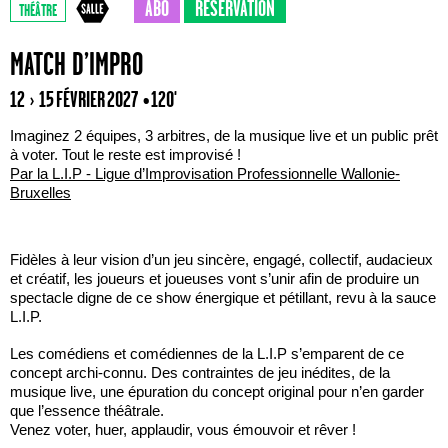
ABO
RÉSERVATION
THÉÂTRE
MATCH D’IMPRO
12 › 15 FÉVRIER 2027
• 120'
Imaginez 2 équipes, 3 arbitres, de la musique live et un public prêt
à voter. Tout le reste est improvisé !
Par la L.I.P - Ligue d’Improvisation Professionnelle Wallonie-
Bruxelles
Fidèles à leur vision d’un jeu sincère, engagé, collectif, audacieux
et créatif, les joueurs et joueuses vont s’unir afin de produire un
spectacle digne de ce show énergique et pétillant, revu à la sauce
L.I.P.
Les comédiens et comédiennes de la L.I.P s’emparent de ce
concept archi-connu. Des contraintes de jeu inédites, de la
musique live, une épuration du concept original pour n’en garder
que l’essence théâtrale.
Venez voter, huer, applaudir, vous émouvoir et rêver !