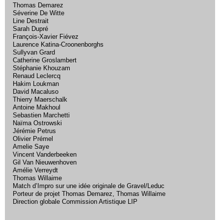
Thomas Demarez
Séverine De Witte
Line Destrait
Sarah Dupré
François-Xavier Fiévez
Laurence Katina-Croonenborghs
Sullyvan Grard
Catherine Groslambert
Stéphanie Khouzam
Renaud Leclercq
Hakim Loukman
David Macaluso
Thierry Maerschalk
Antoine Makhoul
Sebastien Marchetti
Naïma Ostrowski
Jérémie Petrus
Olivier Prémel
Amelie Saye
Vincent Vanderbeeken
Gil Van Nieuwenhoven
Amélie Verreydt
Thomas Willaime
Match d’Impro sur une idée originale de Gravel/Leduc
Porteur de projet Thomas Demarez, Thomas Willaime
Direction globale Commission Artistique LIP