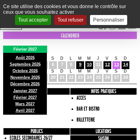
Panneau de gestion des cookies
Ce site utilise des cookies et vous donne le contrôle sur
ceux que vous souhaitez activer
Le Marni
CONCERTS
DANSE/CIRQUE
THÉÂTRE
KIDS
EXPOS
EVENTS
Tout accepter
Tout refuser
Personnaliser
INTRA MUROS
CALENDRIER
Février 2027
Août 2026
L
M
M
J
V
S
D
L
M
M
J
V
S
D
Septembre 2026
1
2
3
4
5
6
7
8
9
10
11
12
13
14
Octobre 2026
L
M
M
J
V
S
D
L
M
M
J
V
S
D
15
16
17
18
19
20
21
22
23
24
25
26
27
28
Novembre 2026
Décembre 2026
Janvier 2027
PRÉSENTATION
INFOS PRATIQUES
Février 2027
ACCES
Mars 2027
BAR ET BISTRO
Avril 2027
BILLETTERIE
PUBLICS
LOCATIONS
ECOLES SECONDAIRES 26/27
SAISON