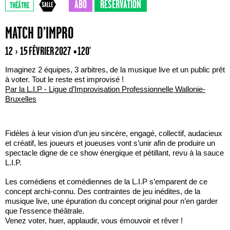
ABO
RÉSERVATION
THÉÂTRE
MATCH D’IMPRO
12 › 15 FÉVRIER 2027
• 120'
Imaginez 2 équipes, 3 arbitres, de la musique live et un public prêt
à voter. Tout le reste est improvisé !
Par la L.I.P - Ligue d’Improvisation Professionnelle Wallonie-
Bruxelles
Fidèles à leur vision d’un jeu sincère, engagé, collectif, audacieux
et créatif, les joueurs et joueuses vont s’unir afin de produire un
spectacle digne de ce show énergique et pétillant, revu à la sauce
L.I.P.
Les comédiens et comédiennes de la L.I.P s’emparent de ce
concept archi-connu. Des contraintes de jeu inédites, de la
musique live, une épuration du concept original pour n’en garder
que l’essence théâtrale.
Venez voter, huer, applaudir, vous émouvoir et rêver !