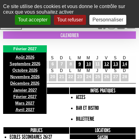
Panneau de gestion des cookies
Ce site utilise des cookies et vous donne le contrôle sur
ceux que vous souhaitez activer
Le Marni
CONCERTS
DANSE/CIRQUE
THÉÂTRE
KIDS
EXPOS
EVENTS
Tout accepter
Tout refuser
Personnaliser
INTRA MUROS
CALENDRIER
Février 2027
Août 2026
L
M
M
J
V
S
D
L
M
M
J
V
S
D
Septembre 2026
1
2
3
4
5
6
7
8
9
10
11
12
13
14
Octobre 2026
L
M
M
J
V
S
D
L
M
M
J
V
S
D
15
16
17
18
19
20
21
22
23
24
25
26
27
28
Novembre 2026
Décembre 2026
Janvier 2027
PRÉSENTATION
INFOS PRATIQUES
Février 2027
ACCES
Mars 2027
BAR ET BISTRO
Avril 2027
BILLETTERIE
PUBLICS
LOCATIONS
ECOLES SECONDAIRES 26/27
SAISON