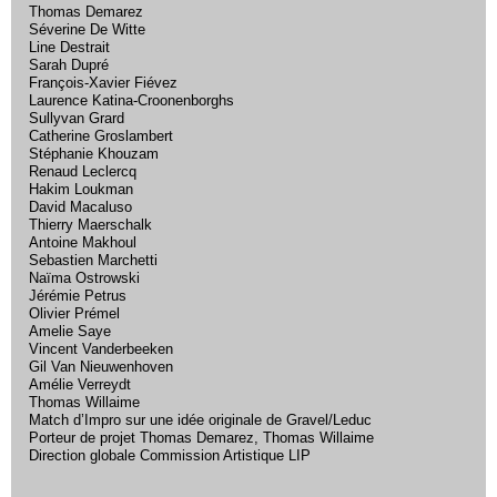
Thomas Demarez
Séverine De Witte
Line Destrait
Sarah Dupré
François-Xavier Fiévez
Laurence Katina-Croonenborghs
Sullyvan Grard
Catherine Groslambert
Stéphanie Khouzam
Renaud Leclercq
Hakim Loukman
David Macaluso
Thierry Maerschalk
Antoine Makhoul
Sebastien Marchetti
Naïma Ostrowski
Jérémie Petrus
Olivier Prémel
Amelie Saye
Vincent Vanderbeeken
Gil Van Nieuwenhoven
Amélie Verreydt
Thomas Willaime
Match d’Impro sur une idée originale de Gravel/Leduc
Porteur de projet Thomas Demarez, Thomas Willaime
Direction globale Commission Artistique LIP