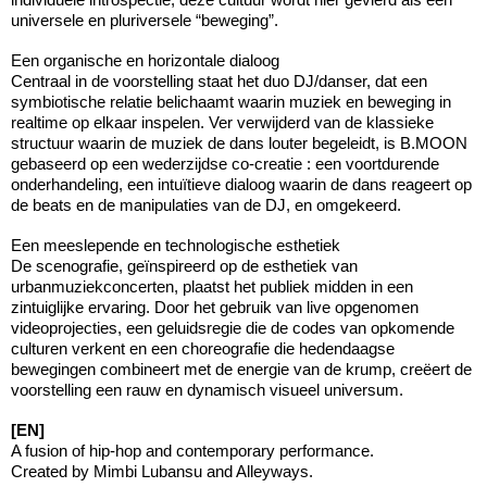
universele en pluriversele “beweging”.
Een organische en horizontale dialoog
Centraal in de voorstelling staat het duo DJ/danser, dat een
symbiotische relatie belichaamt waarin muziek en beweging in
realtime op elkaar inspelen. Ver verwijderd van de klassieke
structuur waarin de muziek de dans louter begeleidt, is B.MOON
gebaseerd op een wederzijdse co-creatie : een voortdurende
onderhandeling, een intuïtieve dialoog waarin de dans reageert op
de beats en de manipulaties van de DJ, en omgekeerd.
Een meeslepende en technologische esthetiek
De scenografie, geïnspireerd op de esthetiek van
urbanmuziekconcerten, plaatst het publiek midden in een
zintuiglijke ervaring. Door het gebruik van live opgenomen
videoprojecties, een geluidsregie die de codes van opkomende
culturen verkent en een choreografie die hedendaagse
bewegingen combineert met de energie van de krump, creëert de
voorstelling een rauw en dynamisch visueel universum.
[EN]
A fusion of hip-hop and contemporary performance.
Created by Mimbi Lubansu and Alleyways.