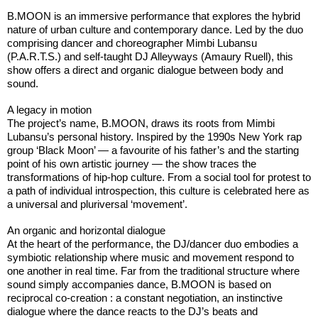
B.MOON is an immersive performance that explores the hybrid
nature of urban culture and contemporary dance. Led by the duo
comprising dancer and choreographer Mimbi Lubansu
(P.A.R.T.S.) and self-taught DJ Alleyways (Amaury Ruell), this
show offers a direct and organic dialogue between body and
sound.
A legacy in motion
The project’s name, B.MOON, draws its roots from Mimbi
Lubansu’s personal history. Inspired by the 1990s New York rap
group ‘Black Moon’ — a favourite of his father’s and the starting
point of his own artistic journey — the show traces the
transformations of hip-hop culture. From a social tool for protest to
a path of individual introspection, this culture is celebrated here as
a universal and pluriversal ‘movement’.
An organic and horizontal dialogue
At the heart of the performance, the DJ/dancer duo embodies a
symbiotic relationship where music and movement respond to
one another in real time. Far from the traditional structure where
sound simply accompanies dance, B.MOON is based on
reciprocal co-creation : a constant negotiation, an instinctive
dialogue where the dance reacts to the DJ’s beats and