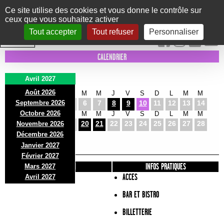
Panneau de gestion des cookies
Ce site utilise des cookies et vous donne le contrôle sur
ceux que vous souhaitez activer
Le Marni
CONCERTS
DANSE/CIRQUE
THÉÂTRE
KIDS
EXPOS
EVENTS
Tout accepter
Tout refuser
Personnaliser
INTRA MUROS
CALENDRIER
Avril 2027
Août 2026
J
V
S
D
L
M
M
J
V
S
D
L
M
M
Septembre 2026
1
2
3
4
5
6
7
8
9
10
11
12
13
14
Octobre 2026
J
V
S
D
L
M
M
J
V
S
D
L
M
M
15
16
17
18
19
20
21
22
23
24
25
26
27
28
Novembre 2026
J
V
Décembre 2026
29
30
Janvier 2027
Février 2027
PRÉSENTATION
INFOS PRATIQUES
Mars 2027
ACCES
Avril 2027
BAR ET BISTRO
BILLETTERIE