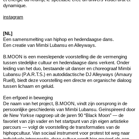
dynamique.
instagram
[NL]
Een samensmelting van hiphop en hedendaagse dans.
Een creatie van Mimbi Lubansu en Alleyways.
B.MOON is een meeslepende voorstelling die de vermenging
tussen stedelijke cultuur en hedendaagse dans verkent. Onder
leiding van het duo, bestaande uit danser en choreograaf Mimbi
Lubansu (P.A.R.T.S.) en autodidactische DJ Alleyways (Amaury
Ruell), biedt deze voorstelling een directe en organische dialoog
tussen lichaam en geluid.
Een erfgoed in beweging
De naam van het project, B.MOON, vindt zijn oorsprong in de
persoonlijke geschiedenis van Mimbi Lubansu. Geïnspireerd door
de New Yorkse rapgroep uit de jaren 90 “Black Moon” — de
favoriet van zijn vader en het startpunt van zijn eigen artistieke
parcours — volgt de voorstelling de transformaties van de
hiphopcultuur. Van sociaal instrument voor protest tot weg naar
individuele introspectie, deze cultuur wordt hier gevierd als een