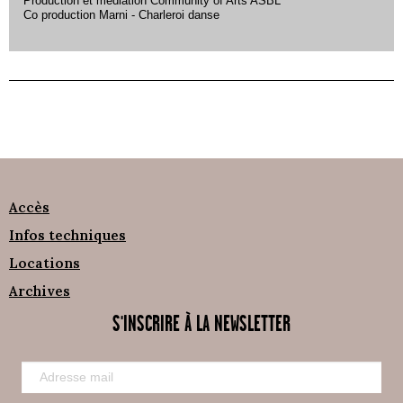
Production et médiation Community of Arts ASBL
Co production Marni - Charleroi danse
Accès
Infos techniques
Locations
Archives
S'INSCRIRE À LA NEWSLETTER