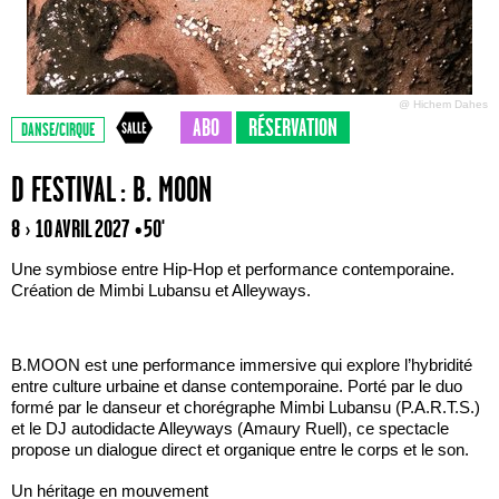
@ Hichem Dahes
ABO
RÉSERVATION
DANSE/CIRQUE
D FESTIVAL : B. MOON
8 › 10 AVRIL 2027
• 50'
Une symbiose entre Hip-Hop et performance contemporaine.
Création de Mimbi Lubansu et Alleyways.
B.MOON est une performance immersive qui explore l’hybridité
entre culture urbaine et danse contemporaine. Porté par le duo
formé par le danseur et chorégraphe Mimbi Lubansu (P.A.R.T.S.)
et le DJ autodidacte Alleyways (Amaury Ruell), ce spectacle
propose un dialogue direct et organique entre le corps et le son.
Un héritage en mouvement