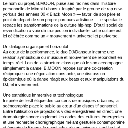
Le nom du projet, B.MOON, puise ses racines dans l’histoire
personnelle de Mimbi Lubansu. Inspiré par le groupe de rap new-
yorkais des années 90 « Black Moon » — favori de son père et
point de départ de son propre parcours artistique — le spectacle
retrace les transformations de la culture hip-hop. D’outil social de
revendication à voie d’introspection individuelle, cette culture est
ici célébrée comme un « mouvement » universel et pluriversel.
Un dialogue organique et horizontal
Au cœur de la performance, le duo DJ/Danseur incarne une
relation symbiotique où musique et mouvement se répondent en
temps réel. Loin de la structure classique où le son accompagne
simplement la danse, B.MOON repose sur une co-création
réciproque : une négociation constante, une discussion
épidermique où la danse réagit aux beats et aux manipulations du
DJ, et inversement.
Une esthétique immersive et technologique
Inspirée de l’esthétique des concerts de musiques urbaines, la
scénographie place le public au cœur d’un dispositif sensoriel.
Entre l’utilisation de projections vidéo enregistrées en direct, une
dramaturgie sonore explorant les codes des cultures émergentes
et une recherche chorégraphique mêlant gestuelle contemporaine
et énergie du Krump, le spectacle crée un univers visuel brut et