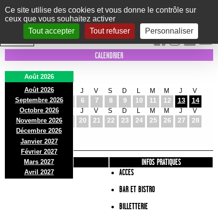
Panneau de gestion des cookies
Ce site utilise des cookies et vous donne le contrôle sur
ceux que vous souhaitez activer
Le Marni
CONCERTS
DANSE/CIRQUE
THÉÂTRE
KIDS
EXPOS
EVENTS
Tout accepter
Tout refuser
Personnaliser
INTRA MUROS
CALENDRIER
Août 2026
Août 2026
S
D
L
M
M
J
V
S
D
L
M
M
J
V
Septembre 2026
1
2
3
4
5
6
7
8
9
10
11
12
13
14
Octobre 2026
S
D
L
M
M
J
V
S
D
L
M
M
J
V
15
16
17
18
19
20
21
22
23
24
25
26
27
28
Novembre 2026
S
D
L
Décembre 2026
29
30
31
Janvier 2027
Février 2027
PRÉSENTATION
INFOS PRATIQUES
Mars 2027
ACCES
Avril 2027
BAR ET BISTRO
BILLETTERIE