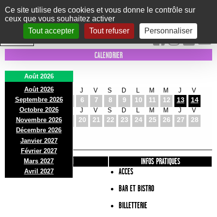
Panneau de gestion des cookies
Ce site utilise des cookies et vous donne le contrôle sur
ceux que vous souhaitez activer
Le Marni
CONCERTS
DANSE/CIRQUE
THÉÂTRE
KIDS
EXPOS
EVENTS
Tout accepter
Tout refuser
Personnaliser
INTRA MUROS
CALENDRIER
Août 2026
Août 2026
S
D
L
M
M
J
V
S
D
L
M
M
J
V
Septembre 2026
1
2
3
4
5
6
7
8
9
10
11
12
13
14
Octobre 2026
S
D
L
M
M
J
V
S
D
L
M
M
J
V
15
16
17
18
19
20
21
22
23
24
25
26
27
28
Novembre 2026
S
D
L
Décembre 2026
29
30
31
Janvier 2027
Février 2027
PRÉSENTATION
INFOS PRATIQUES
Mars 2027
ACCES
Avril 2027
BAR ET BISTRO
BILLETTERIE