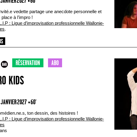
2 JANVIER 2027
• 60'
nvité.e vedette partage une anecdote personnelle et
place à l’impro !
L.I.P : Ligue d’improvisation professionnelle Wallonie-
les
.
RÉSERVATION
ABO
RO KIDS
3 JANVIER 2027
• 60'
édien.ne.s, ton dessin, des histoires !
L.I.P : Ligue d’improvisation professionnelle Wallonie-
les
 ans