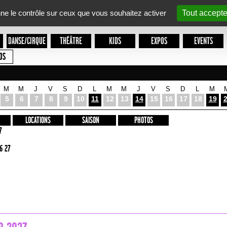
nne le contrôle sur ceux que vous souhaitez activer
Tout accepte
DANSE/CIRQUE
THÉÂTRE
KIDS
EXPOS
EVENTS
OS
M
M
J
V
S
D
L
M
M
J
V
S
D
L
M
5
6
7
8
9
10
11
12
13
14
15
16
17
18
19
LOCATIONS
SAISON
PHOTOS
7
6 27