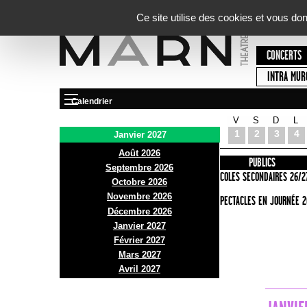
Panneau de gestion des cookies
Ce site utilise des cookies et vous do
CONCERTS
INTRA MUR
Calendrier
V
S
D
L
Le Marni
1
2
3
4
Janvier 2027
Août 2026
PRÉSENTATION
INFOS PRATIQUES
PUBLICS
Septembre 2026
ACCES
ECOLES SECONDAIRES 26/2
Octobre 2026
Novembre 2026
BAR ET BISTRO
SPECTACLES EN JOURNÉE 2
Décembre 2026
BILLETTERIE
Janvier 2027
Février 2027
Mars 2027
Avril 2027