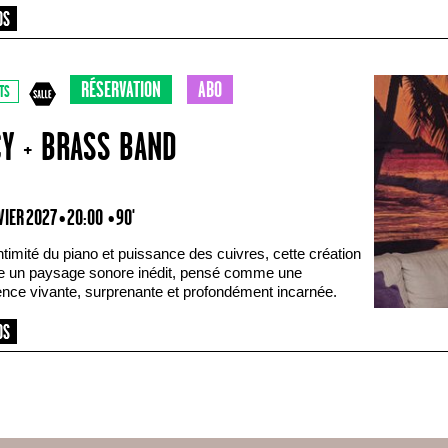
RÉSERVATION
ABO
TS
CY + BRASS BAND
VIER 2027 • 20:00
• 90'
ntimité du piano et puissance des cuivres, cette création
e un paysage sonore inédit, pensé comme une
ence vivante, surprenante et profondément incarnée.