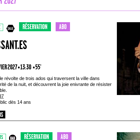
R 2027
RÉSERVATION
ABO
E
SSANT.ES
IER 2027 • 13:30
• 55'
de révolte de trois ados qui traversent la ville dans
rité de la nuit, et découvrent la joie enivrante de résister
le.
37
ublic dès 14 ans
RÉSERVATION
ABO
TS