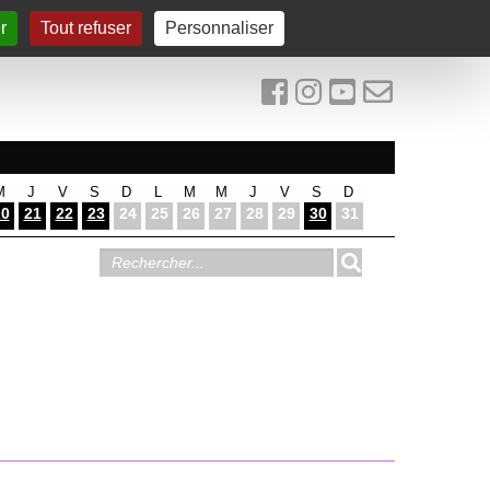
r
Tout refuser
Personnaliser
M
J
V
S
D
L
M
M
J
V
S
D
20
21
22
23
24
25
26
27
28
29
30
31