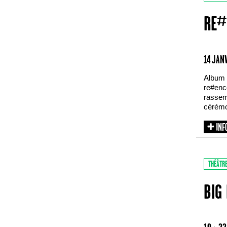
RE#
14 JAN
Album 
re#enco
rassem
cérémon
THÉÂTR
BIG