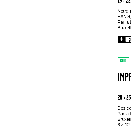
19 › 2
Notre i
BANG, 
Par
la 
Bruxel
KIDS
IMP
20 › 2
Des com
Par
la 
Bruxel
6 > 12