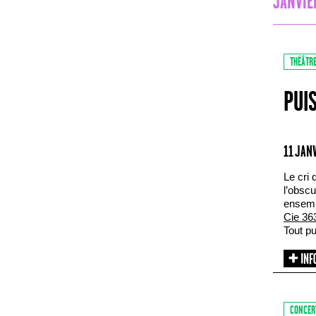
JANVIE
THÉÂTR
PUI
11 JANV
Le cri 
l’obscu
ensemb
Cie 36
Tout p
CONCER