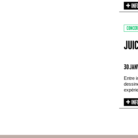
CONCER
JUI
30 JAN
Entre i
dessin
expéri