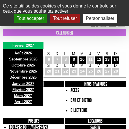
Panneau de gestion des cookies
Ce site utilise des cookies et vous donne le contrôle sur
ceux que vous souhaitez activer
Le Marni
CONCERTS
DANSE/CIRQUE
THÉÂTRE
KIDS
EXPOS
EVENTS
Tout accepter
Tout refuser
Personnaliser
INTRA MUROS
CALENDRIER
Février 2027
Août 2026
L
M
M
J
V
S
D
L
M
M
J
V
S
D
Septembre 2026
1
2
3
4
5
6
7
8
9
10
11
12
13
14
Octobre 2026
L
M
M
J
V
S
D
L
M
M
J
V
S
D
15
16
17
18
19
20
21
22
23
24
25
26
27
28
Novembre 2026
Décembre 2026
Janvier 2027
PRÉSENTATION
INFOS PRATIQUES
Février 2027
ACCES
Mars 2027
BAR ET BISTRO
Avril 2027
BILLETTERIE
PUBLICS
LOCATIONS
ECOLES SECONDAIRES 26/27
SAISON