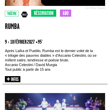
(c) Céline Chariot
RÉSERVATION
ABO
THÉÂTRE
RUMBA
9 › 10 FÉVRIER 2027
• 95'
Après Laïka et Pueblo, Rumba est le dernier volet de la
« trilogie des pauvres diables » d’Ascanio Celestini, où se
mêlent satire, tendresse et poésie brute.
Ascanio Celestini / David Murgia
Tout public à partir de 15 ans