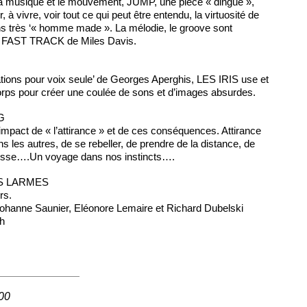
a musique et le mouvement, JUMP, une pièce « dingue »,
ir, à vivre, voir tout ce qui peut être entendu, la virtuosité de
ns très ‘« homme made ». La mélodie, le groove sont
que FAST TRACK de Miles Davis.
ations pour voix seule’ de Georges Aperghis, LES IRIS use et
orps pour créer une coulée de sons et d’images absurdes.
G
’impact de « l’attirance » et de ces conséquences. Attirance
ns les autres, de se rebeller, de prendre de la distance, de
ivresse….Un voyage dans nos instincts….
S LARMES
rs.
Johanne Saunier, Eléonore Lemaire et Richard Dubelski
h
00