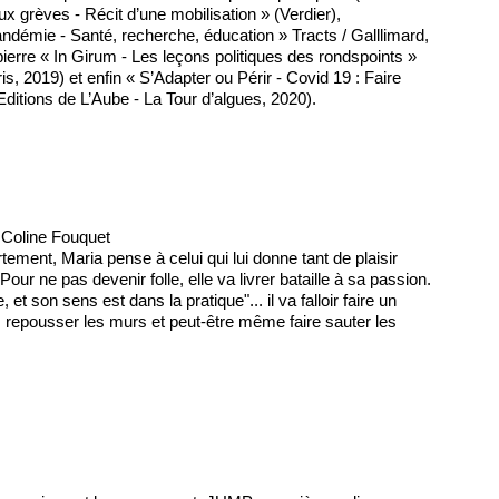
x grèves - Récit d’une mobilisation » (Verdier),
ndémie - Santé, recherche, éducation » Tracts / Galllimard,
pierre « In Girum - Les leçons politiques des rondspoints »
s, 2019) et enfin « S’Adapter ou Périr - Covid 19 : Faire
Editions de L’Aube - La Tour d’algues, 2020).
 Coline Fouquet
ement, Maria pense à celui qui lui donne tant de plaisir
 Pour ne pas devenir folle, elle va livrer bataille à sa passion.
 et son sens est dans la pratique"... il va falloir faire un
 repousser les murs et peut-être même faire sauter les