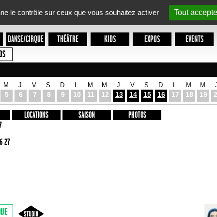
nne le contrôle sur ceux que vous souhaitez activer
Tout accepte
DANSE/CIRQUE
THÉÂTRE
KIDS
EXPOS
EVENTS
OS
M
J
V
S
D
L
M
M
J
V
S
D
L
M
M
5
6
7
8
9
10
11
12
13
14
15
16
17
18
19
LOCATIONS
SAISON
PHOTOS
7
6 27
QUE