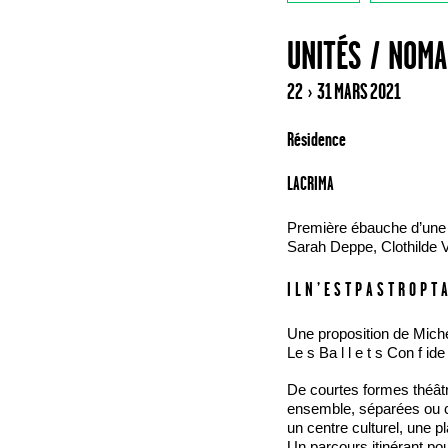
UNITÉS / NOM
22 › 31 MARS 2021
Résidence
LACRIMA
Première ébauche d’une cr
Sarah Deppe, Clothilde V
I L N ’ E S T P A S T R O P T 
Une proposition de Miche
Le s Ba l l e t s Con f ide n
De courtes formes théâtr
ensemble, séparées ou 
un centre culturel, une p
Un parcours itinérant pou