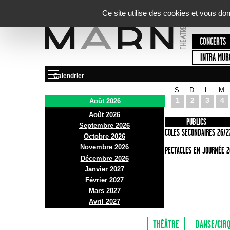
Panneau de gestion des cookies
Ce site utilise des cookies et vous do
CONCERTS
INTRA MUR
Calendrier
S
D
L
M
Le Marni
1
2
3
4
Août 2026
Août 2026
PRÉSENTATION
INFOS PRATIQUES
PUBLICS
Septembre 2026
ACCES
ECOLES SECONDAIRES 26/2
Octobre 2026
Novembre 2026
BAR ET BISTRO
SPECTACLES EN JOURNÉE 2
Décembre 2026
BILLETTERIE
Janvier 2027
Février 2027
Mars 2027
Avril 2027
THÉÂTRE
DANSE/CIR