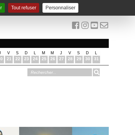
r
Tout refuser
Personnaliser
J
V
S
D
L
M
M
J
V
S
D
L
20
21
22
23
24
25
26
27
28
29
30
31