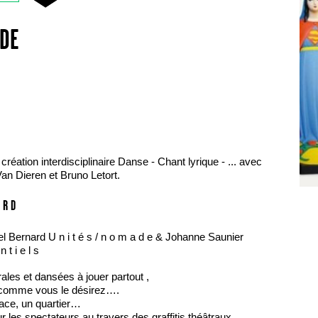
ADE
éation interdisciplinaire Danse - Chant lyrique - ... avec
an Dieren et Bruno Letort.
A R D
l Bernard U n i t é s / n o m a d e & Johanne Saunier
 t i e l s
ales et dansées à jouer partout ,
comme vous le désirez….
lace, un quartier…
r les spectateurs au travers des graffitis théâtraux.