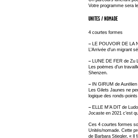
Votre programme sera le n
UNITES / NOMADE
4 courtes formes
–
LE POUVOIR DE LA NE
L’Arrivée d’un migrant sé
–
LUNE DE FER de Zu Li
Les poèmes d’un travail
Shenzen.
–
IN GIRUM de Aurélien 
Les Gilets Jaunes ne peu
logique des ronds-points
–
ELLE M’A DIT de Ludov
Jocaste en 2021 c’est qui 
Ces 4 courtes formes so
Unités/nomade. Cette prop
de Barbara Stiegler, « Il 