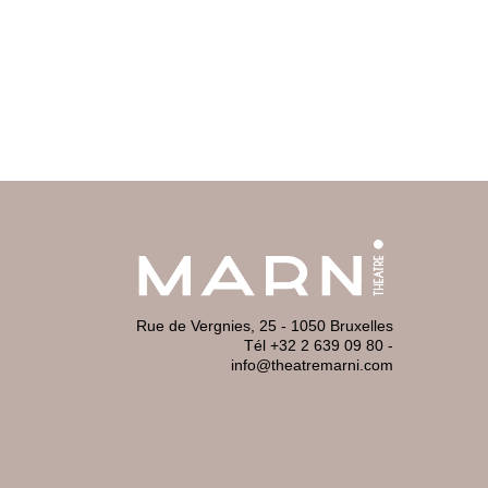
Rue de Vergnies, 25 - 1050 Bruxelles
Tél +32 2 639 09 80
-
info@theatremarni.com