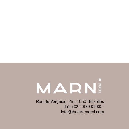
Rue de Vergnies, 25 - 1050 Bruxelles
Tél +32 2 639 09 80
-
info@theatremarni.com