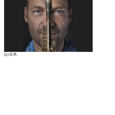
(c) D.R.