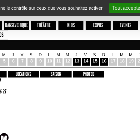
nne le contrôle sur ceux que vous souhaitez activer
Tout accepte
DANSE/CIRQUE
THÉÂTRE
KIDS
EXPOS
EVENTS
OS
M
J
V
S
D
L
M
M
J
V
S
D
L
M
M
5
6
7
8
9
10
11
12
13
14
15
16
17
18
19
LOCATIONS
SAISON
PHOTOS
7
6 27