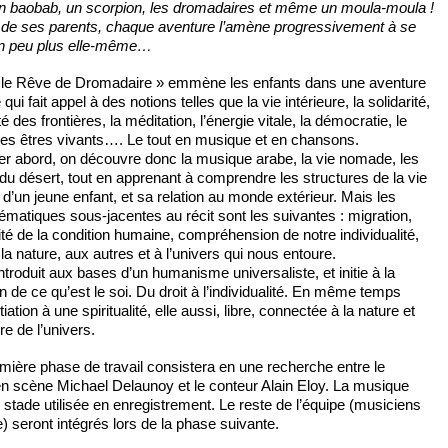
 un baobab, un scorpion, les dromadaires et même un moula-moula !
 de ses parents, chaque aventure l’amène progressivement à se
un peu plus elle-même…
t le Rêve de Dromadaire » emmène les enfants dans une aventure
 qui fait appel à des notions telles que la vie intérieure, la solidarité,
alité des frontières, la méditation, l’énergie vitale, la démocratie, le
es êtres vivants…. Le tout en musique et en chansons.
r abord, on découvre donc la musique arabe, la vie nomade, les
u désert, tout en apprenant à comprendre les structures de la vie
e d’un jeune enfant, et sa relation au monde extérieur. Mais les
hématiques sous-jacentes au récit sont les suivantes : migration,
ité de la condition humaine, compréhension de notre individualité,
 la nature, aux autres et à l’univers qui nous entoure.
introduit aux bases d’un humanisme universaliste, et initie à la
n de ce qu’est le soi. Du droit à l’individualité. En même temps
tiation à une spiritualité, elle aussi, libre, connectée à la nature et
e de l’univers.
mière phase de travail consistera en une recherche entre le
n scène Michael Delaunoy et le conteur Alain Eloy. La musique
 stade utilisée en enregistrement. Le reste de l’équipe (musiciens
e) seront intégrés lors de la phase suivante.