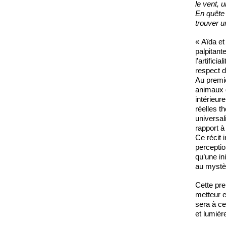
le vent,
En quête
trouver 
« Aïda e
palpitante
l’artifici
respect d
Au premie
animaux d
intérieur
réelles t
universal
rapport à
Ce récit 
perceptio
qu’une ini
au mystèr
Cette pre
metteur e
sera à ce
et lumièr