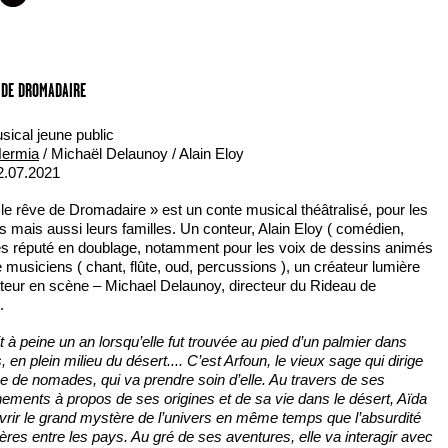
E DE DROMADAIRE
ical jeune public
Hermia
/ Michaël Delaunoy / Alain Eloy
2.07.2021
 le rêve de Dromadaire » est un conte musical théâtralisé, pour les
s mais aussi leurs familles. Un conteur, Alain Eloy ( comédien,
ès réputé en doublage, notamment pour les voix de dessins animés
e musiciens ( chant, flûte, oud, percussions ), un créateur lumière
teur en scène – Michael Delaunoy, directeur du Rideau de
.
t à peine un an lorsqu’elle fut trouvée au pied d’un palmier dans
, en plein milieu du désert.... C’est Arfoun, le vieux sage qui dirige
e de nomades, qui va prendre soin d’elle. Au travers de ses
ements à propos de ses origines et de sa vie dans le désert, Aïda
rir le grand mystère de l’univers en même temps que l’absurdité
ières entre les pays. Au gré de ses aventures, elle va interagir avec