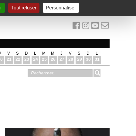
r
Tout refuser
Personnaliser
J
V
S
D
L
M
M
J
V
S
D
L
20
21
22
23
24
25
26
27
28
29
30
31