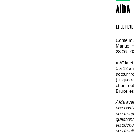
AÏDA
ET LE REV
Conte mus
Manuel 
28.06 - 0
« Aïda et
5 à 12 an
acteur tr
) + quatr
et un met
Bruxelles
Aïda avai
une oasis
une troup
questionn
va découv
des front