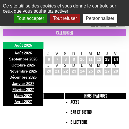
Panneau de gestion des cookies
Ce site utilise des cookies et vous donne le contrôle sur
ceux que vous souhaitez activer
Le Marni
CONCERTS
DANSE/CIRQUE
THÉÂTRE
KIDS
EXPOS
EVENTS
Tout accepter
Tout refuser
Personnaliser
INTRA MUROS
CALENDRIER
Août 2026
Août 2026
S
D
L
M
M
J
V
S
D
L
M
M
J
V
Septembre 2026
1
2
3
4
5
6
7
8
9
10
11
12
13
14
Octobre 2026
S
D
L
M
M
J
V
S
D
L
M
M
J
V
15
16
17
18
19
20
21
22
23
24
25
26
27
28
Novembre 2026
S
D
L
Décembre 2026
29
30
31
Janvier 2027
Février 2027
PRÉSENTATION
INFOS PRATIQUES
Mars 2027
ACCES
Avril 2027
BAR ET BISTRO
BILLETTERIE