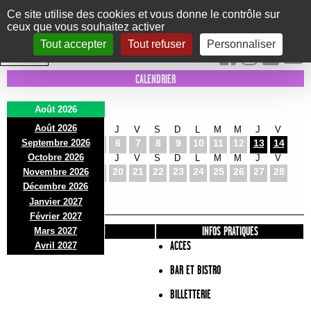
Panneau de gestion des cookies
Ce site utilise des cookies et vous donne le contrôle sur
ceux que vous souhaitez activer
Le Marni
CONCERTS
DANSE/CIRQUE
THÉÂTRE
KIDS
EXPOS
EVENTS
Tout accepter
Tout refuser
Personnaliser
INTRA MUROS
CALENDRIER
Août 2026
Août 2026
S
D
L
M
M
J
V
S
D
L
M
M
J
V
Septembre 2026
1
2
3
4
5
6
7
8
9
10
11
12
13
14
Octobre 2026
S
D
L
M
M
J
V
S
D
L
M
M
J
V
15
16
17
18
19
20
21
22
23
24
25
26
27
28
Novembre 2026
S
D
L
Décembre 2026
29
30
31
Janvier 2027
Février 2027
PRÉSENTATION
INFOS PRATIQUES
Mars 2027
ACCES
Avril 2027
BAR ET BISTRO
BILLETTERIE